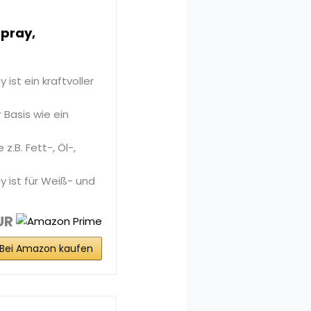
spray,
ist ein kraftvoller
 Basis wie ein
 z.B. Fett-, Öl-,
y ist für Weiß- und
UR
Bei Amazon kaufen