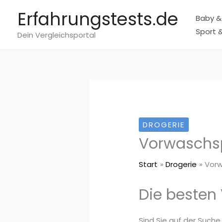
Zum
Erfahrungstests.de
Baby &
Inhalt
Sport &
springen
Dein Vergleichsportal
DROGERIE
Vorwaschs
Start
Drogerie
Vor
Die besten
Sind Sie auf der Suche