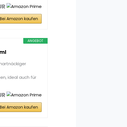
UR
Bei Amazon kaufen
ANGEBOT
 ml
hartnäckiger
en, ideal auch für
UR
Bei Amazon kaufen