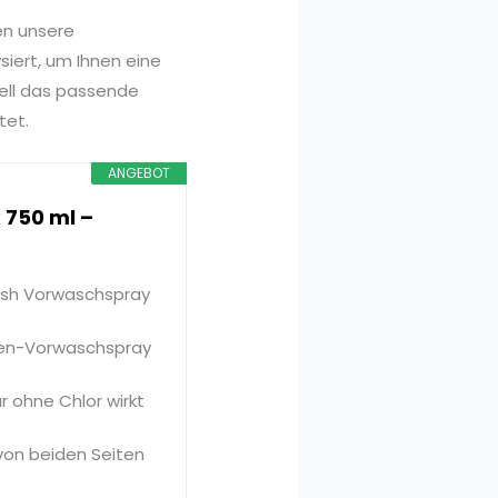
en unsere
iert, um Ihnen eine
nell das passende
tet.
ANGEBOT
 750 ml –
nish Vorwaschspray
ken-Vorwaschspray
r ohne Chlor wirkt
von beiden Seiten