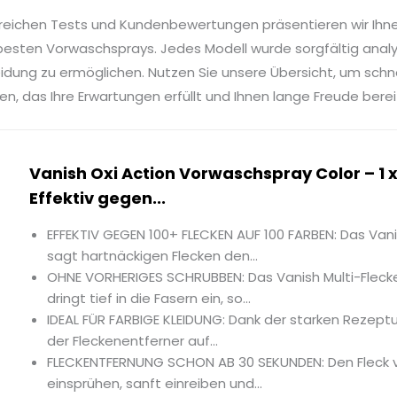
reichen Tests und Kundenbewertungen präsentieren wir Ihn
besten Vorwaschsprays. Jedes Modell wurde sorgfältig analys
idung zu ermöglichen. Nutzen Sie unsere Übersicht, um sch
n, das Ihre Erwartungen erfüllt und Ihnen lange Freude berei
Vanish Oxi Action Vorwaschspray Color – 1 x
Effektiv gegen...
EFFEKTIV GEGEN 100+ FLECKEN AUF 100 FARBEN: Das Va
sagt hartnäckigen Flecken den...
OHNE VORHERIGES SCHRUBBEN: Das Vanish Multi-Flec
dringt tief in die Fasern ein, so...
IDEAL FÜR FARBIGE KLEIDUNG: Dank der starken Rezeptu
der Fleckenentferner auf...
FLECKENTFERNUNG SCHON AB 30 SEKUNDEN: Den Fleck 
einsprühen, sanft einreiben und...