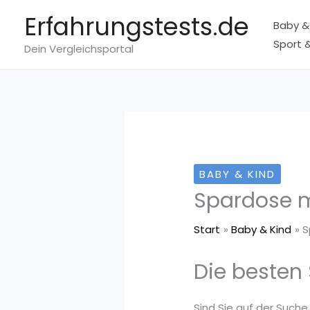
Zum
Erfahrungstests.de
Baby &
Inhalt
Sport &
springen
Dein Vergleichsportal
BABY & KIND
Spardose m
Start
Baby & Kind
S
Die besten
Sind Sie auf der Suche