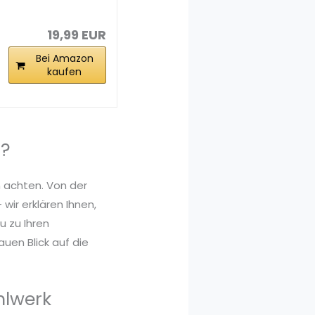
Spareule Gelb –
Spardose...
19,99 EUR
Bei Amazon
kaufen
n?
n achten. Von der
wir erklären Ihnen,
 zu Ihren
uen Blick auf die
hlwerk