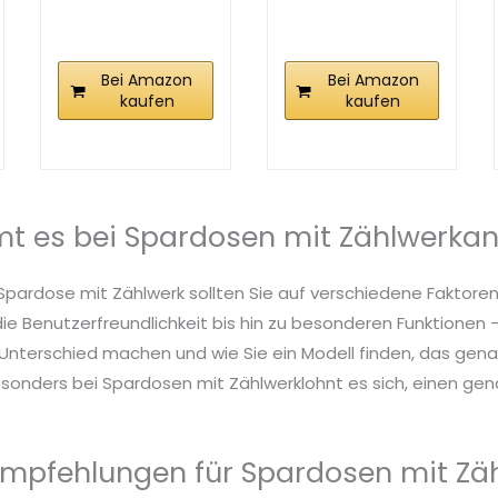
Zähler
XXL-Spardose
Automatische
mit...
Spardose...
Bei Amazon
Bei Amazon
kaufen
kaufen
t es bei Spardosen mit Zählwerka
Spardose mit Zählwerk sollten Sie auf verschiedene Faktore
die Benutzerfreundlichkeit bis hin zu besonderen Funktionen – 
nterschied machen und wie Sie ein Modell finden, das genau
sonders bei Spardosen mit Zählwerklohnt es sich, einen gena
mpfehlungen für Spardosen mit Zä