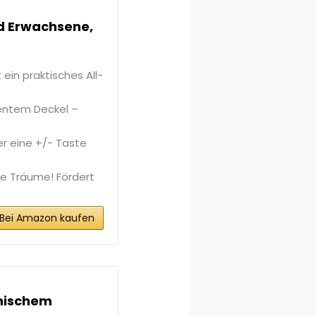
d Erwachsene,
in praktisches All-
entem Deckel –
r eine +/- Taste
e Träume! Fördert
Bei Amazon kaufen
onischem