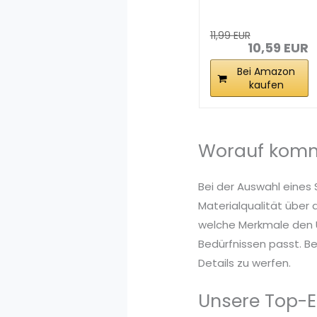
Spardose mit
Zähler 1.8L...
11,99 EUR
10,59 EUR
Bei Amazon
kaufen
Worauf komm
Bei der Auswahl eines 
Materialqualität über 
welche Merkmale den U
Bedürfnissen passt. Be
Details zu werfen.
Unsere Top-E