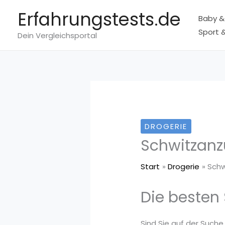
Zum
Erfahrungstests.de
Baby &
Inhalt
Sport &
springen
Dein Vergleichsportal
DROGERIE
Schwitzan
Start
Drogerie
Schw
Die besten
Sind Sie auf der Suche