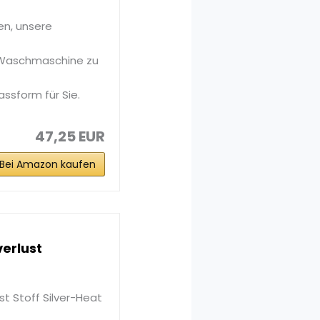
en, unsere
e Waschmaschine zu
assform für Sie.
47,25 EUR
Bei Amazon kaufen
erlust
st Stoff Silver-Heat