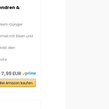
endren &
remium-Dünger
rmel mit Eisen und
eckt den
cote
7,99 EUR
Bei Amazon kaufen