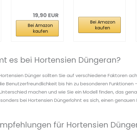
und
Langzeit-
Hortensiendün
Dünger 850g
ger...
19,90 EUR
Bei Amazon
Bei Amazon
kaufen
kaufen
t es bei Hortensien Düngeran?
Hortensien Dünger sollten Sie auf verschiedene Faktoren ac
die Benutzerfreundlichkeit bis hin zu besonderen Funktionen – 
nterschied machen und wie Sie ein Modell finden, das genau
sonders bei Hortensien Düngerlohnt es sich, einen genauen Bl
mpfehlungen für Hortensien Dünge