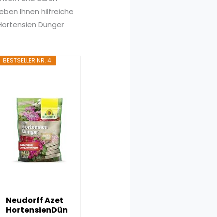
ben Ihnen hilfreiche
 Hortensien Dünger
BESTSELLER NR. 4
Neudorff Azet
HortensienDün