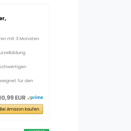
er,
fen mit 3 Monaten
urzelbildung
hochwertigen
eeignet für den
10,99 EUR
Bei Amazon kaufen