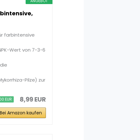
ANGEBOT
bintensive,
ür farbintensive
 NPK-Wert von 7-3-6
 die
korrhiza-Pilze) zur
8,99 EUR
,00 EUR
Bei Amazon kaufen