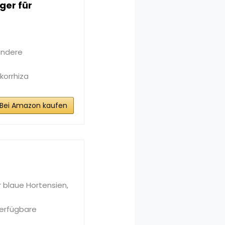
ger für
andere
orrhiza
Bei Amazon kaufen
r blaue Hortensien,
verfügbare