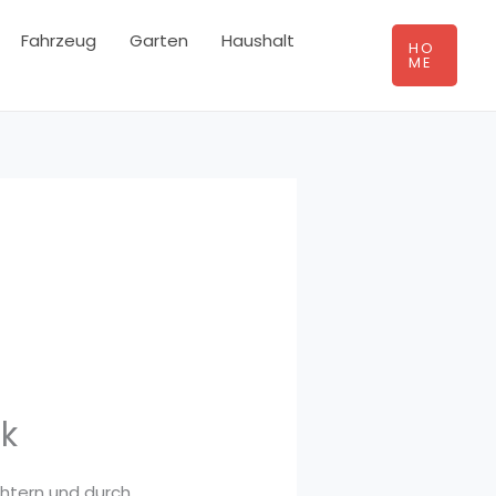
Fahrzeug
Garten
Haushalt
HO
ME
ck
chtern und durch