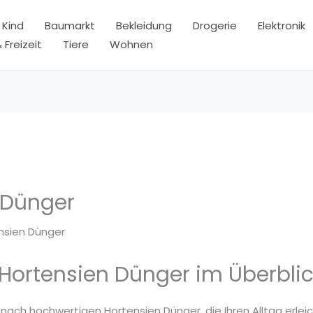
 Kind
Baumarkt
Bekleidung
Drogerie
Elektronik
 Freizeit
Tiere
Wohnen
 Dünger
nsien Dünger
 Hortensien Dünger im Überbli
 nach hochwertigen Hortensien Dünger, die Ihren Alltag erlei