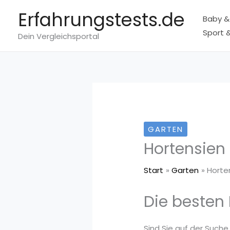
Zum
Erfahrungstests.de
Baby &
Inhalt
Sport &
springen
Dein Vergleichsportal
GARTEN
Hortensien
Start
Garten
Horte
Die besten
Sind Sie auf der Suche