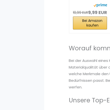
und
Kameliendünge
r 1 l
9,99 EUR
10,99 EUR
Bei Amazon
kaufen
Worauf komm
Bei der Auswahl eines 
Materialqualität über 
welche Merkmale den U
Bedürfnissen passt. Be
werfen.
Unsere Top-E