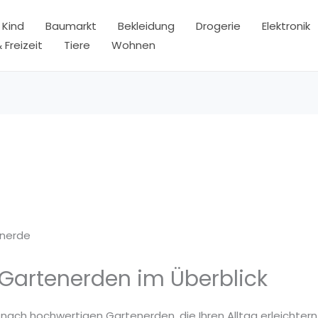
 Kind
Baumarkt
Bekleidung
Drogerie
Elektronik
 Freizeit
Tiere
Wohnen
e
nerde
 Gartenerden im Überblick
 nach hochwertigen Gartenerden, die Ihren Alltag erleichtern