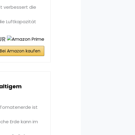
t verbessert die
ie Luftkapazität
UR
Bei Amazon kaufen
haltigem
 Tomatenerde ist
iche Erde kann im