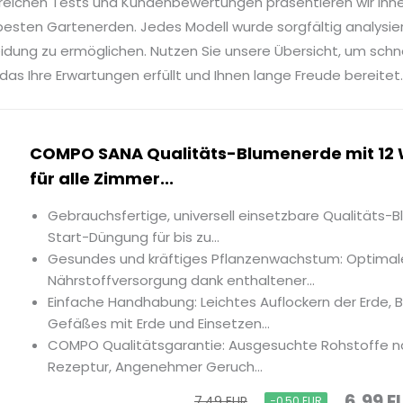
reichen Tests und Kundenbewertungen präsentieren wir Ihn
besten Gartenerden. Jedes Modell wurde sorgfältig analysier
idung zu ermöglichen. Nutzen Sie unsere Übersicht, um sch
das Ihre Erwartungen erfüllt und Ihnen lange Freude bereitet
COMPO SANA Qualitäts-Blumenerde mit 12
für alle Zimmer...
Gebrauchsfertige, universell einsetzbare Qualitäts-B
Start-Düngung für bis zu...
Gesundes und kräftiges Pflanzenwachstum: Optimal
Nährstoffversorgung dank enthaltener...
Einfache Handhabung: Leichtes Auflockern der Erde, B
Gefäßes mit Erde und Einsetzen...
COMPO Qualitätsgarantie: Ausgesuchte Rohstoffe n
Rezeptur, Angenehmer Geruch...
6,99 E
7,49 EUR
−0,50 EUR