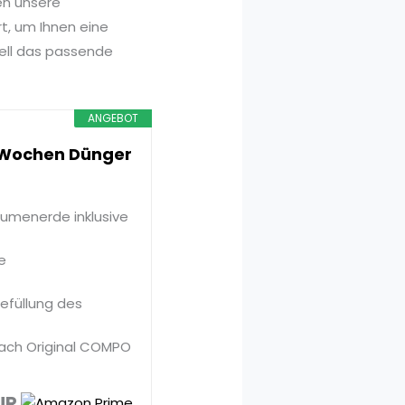
en unsere
t, um Ihnen eine
nell das passende
.
ANGEBOT
 Wochen Dünger
lumenerde inklusive
e
efüllung des
ach Original COMPO
UR