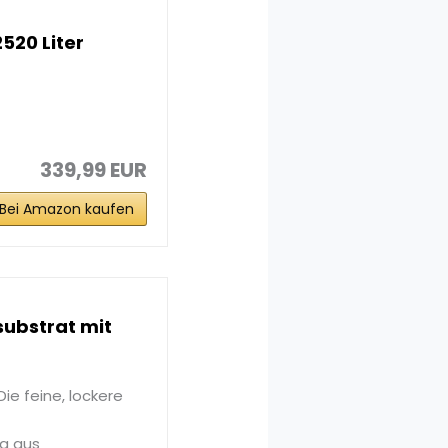
2520 Liter
339,99 EUR
Bei Amazon kaufen
substrat mit
ie feine, lockere
ng aus