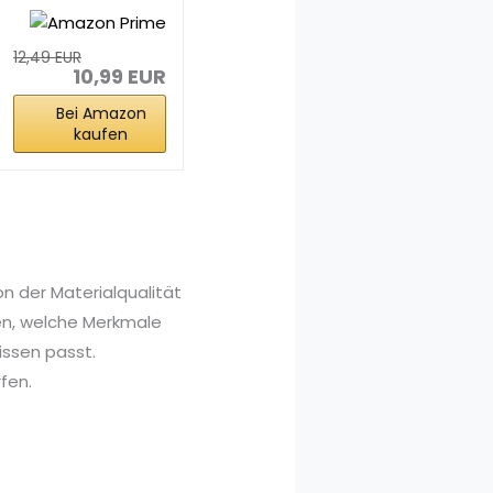
L –
hochwertige...
12,49 EUR
10,99 EUR
Bei Amazon
kaufen
n der Materialqualität
nen, welche Merkmale
issen passt.
fen.