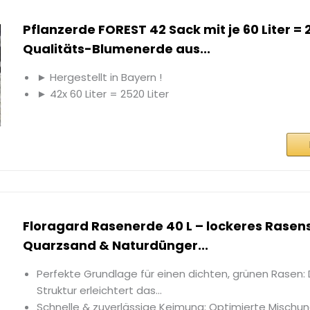
Pflanzerde FOREST 42 Sack mit je 60 Liter = 
Qualitäts-Blumenerde aus...
► Hergestellt in Bayern !
► 42x 60 Liter = 2520 Liter
Floragard Rasenerde 40 L – lockeres Rasen
Quarzsand & Naturdünger...
Perfekte Grundlage für einen dichten, grünen Rasen: D
Struktur erleichtert das...
Schnelle & zuverlässige Keimung: Optimierte Mischu