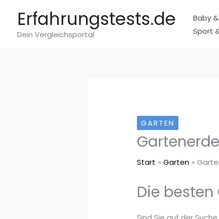
Zum
Erfahrungstests.de
Baby &
Inhalt
Sport &
springen
Dein Vergleichsportal
GARTEN
Gartenerd
Start
Garten
Garte
Die besten
Sind Sie auf der Suche