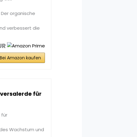
 Der organische
nd verbessert die
UR
Bei Amazon kaufen
iversalerde für
 für
sundes Wachstum und