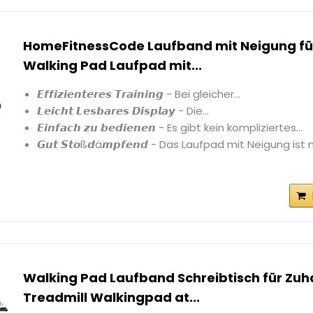
HomeFitnessCode Laufband mit Neigung fü
Walking Pad Laufpad mit...
𝙀𝙛𝙛𝙞𝙯𝙞𝙚𝙣𝙩𝙚𝙧𝙚𝙨 𝙏𝙧𝙖𝙞𝙣𝙞𝙣𝙜 - Bei gleicher...
𝙇𝙚𝙞𝙘𝙝𝙩 𝙇𝙚𝙨𝙗𝙖𝙧𝙚𝙨 𝘿𝙞𝙨𝙥𝙡𝙖𝙮 - Die...
𝙀𝙞𝙣𝙛𝙖𝙘𝙝 𝙯𝙪 𝙗𝙚𝙙𝙞𝙚𝙣𝙚𝙣 - Es gibt kein kompliziertes...
𝙂𝙪𝙩 𝙎𝙩𝙤ß𝙙ä𝙢𝙥𝙛𝙚𝙣𝙙 - Das Laufpad mit Neigung ist 
Walking Pad Laufband Schreibtisch für Zuha
Treadmill Walkingpad at...