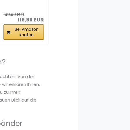
mit Steigung
max 159 KG...
199,99 EUR
119,99 EUR
Bei Amazon
kaufen
n?
 achten. Von der
wir erklären Ihnen,
 zu Ihren
uen Blick auf die
bänder