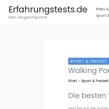
Zum
Erfahrungstests.de
Baby &
Inhalt
Sport &
springen
Dein Vergleichsportal
SPORT & FREIZEIT
Walking Pa
Start
Sport & Freizeit
Die besten
Sind Sie auf der Suche