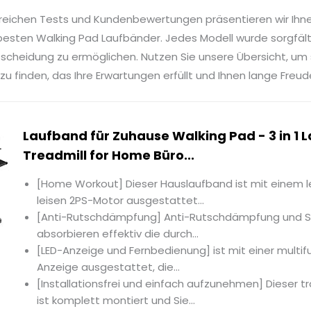
reichen Tests und Kundenbewertungen präsentieren wir Ihn
besten Walking Pad Laufbänder. Jedes Modell wurde sorgfälti
tscheidung zu ermöglichen. Nutzen Sie unsere Übersicht, um
u finden, das Ihre Erwartungen erfüllt und Ihnen lange Freud
Laufband für Zuhause Walking Pad - 3 in 1
Treadmill for Home Büro...
[Home Workout] Dieser Hauslaufband ist mit einem l
leisen 2PS-Motor ausgestattet...
[Anti-Rutschdämpfung] Anti-Rutschdämpfung und S
absorbieren effektiv die durch...
[LED-Anzeige und Fernbedienung] ist mit einer multif
Anzeige ausgestattet, die...
[Installationsfrei und einfach aufzunehmen] Dieser 
ist komplett montiert und Sie...