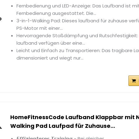
Fernbedienung und LED-Anzeige: Das Laufband ist mit
Fernbedienung ausgestattet. Die...
3-in-1-Walking Pad: Dieses laufband für zuhause verf
PS-Motor mit einer...
Hervorragende Stoßdämpfung und Rutschfestigkeit: 
laufband verfügen über eine...
Leicht und Einfach zu Transportieren: Das tragbare 
dimensioniert und wiegt nur...
HomeFitnessCode Laufband Klappbar mit N
Walking Pad Laufpad für Zuhause...
𝙀𝙛𝙛𝙞𝙯𝙞𝙚𝙣𝙩𝙚𝙧𝙚𝙨 𝙏𝙧𝙖𝙞𝙣𝙞𝙣𝙜 - Bei gleicher...