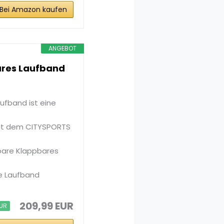
Bei Amazon kaufen
ANGEBOT
ares Laufband
fband ist eine
it dem CITYSPORTS
are Klappbares
re Laufband
209,99 EUR
EUR