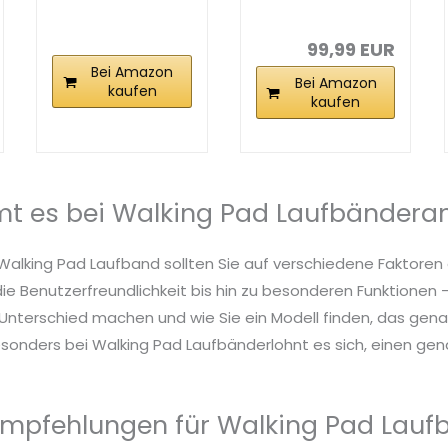
in-1 Laufband
mit Steigung
für Zuhause...
6% – Laufband...
99,99 EUR
Bei Amazon
Bei Amazon
kaufen
kaufen
t es bei Walking Pad Laufbändera
 Walking Pad Laufband sollten Sie auf verschiedene Faktoren
die Benutzerfreundlichkeit bis hin zu besonderen Funktionen – 
nterschied machen und wie Sie ein Modell finden, das genau
sonders bei Walking Pad Laufbänderlohnt es sich, einen gena
mpfehlungen für Walking Pad Lauf