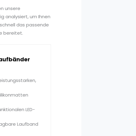
en unsere
g analysiert, um Ihnen
 schnell das passende
e bereitet.
 Laufbänder
eistungsstarken,
ilikonmatten
unktionalen LED-
tragbare Laufband