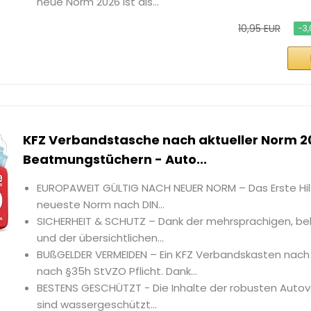
neue Norm 2026 ist als...
10,95 EUR
−3,
KFZ Verbandstasche nach aktueller Norm 20
Beatmungstüchern - Auto...
EUROPAWEIT GÜLTIG NACH NEUER NORM – Das Erste Hilfe
neueste Norm nach DIN...
SICHERHEIT & SCHUTZ – Dank der mehrsprachigen, beb
und der übersichtlichen...
BUßGELDER VERMEIDEN – Ein KFZ Verbandskasten nach 
nach §35h StVZO Pflicht. Dank...
BESTENS GESCHÜTZT - Die Inhalte der robusten Aut
sind wassergeschützt...