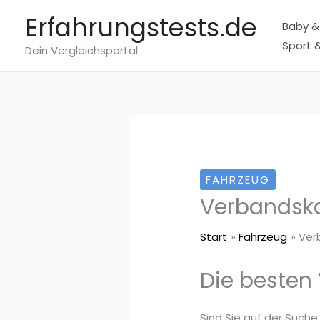
Zum
Erfahrungstests.de
Baby &
Inhalt
Sport &
springen
Dein Vergleichsportal
FAHRZEUG
Verbandska
Start
Fahrzeug
Ver
Die besten
Sind Sie auf der Suche