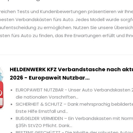
reichen Tests und Kundenbewertungen präsentieren wir Ihn
besten Verbandskästen fürs Auto. Jedes Modell wurde sorgfäl
Kaufentscheidung zu ermöglichen. Nutzen Sie unsere Übersich
en fürs Auto zu finden, das Ihre Erwartungen erfüllt und Ih
HELDENWERK KFZ Verbandstasche nach aktu
2026 - Europaweit Nutzbar...
EUROPAWEIT NUTZBAR - Unser Auto Verbandskasten 202
die nationalen Vorschriften...
SICHERHEIT & SCHUTZ – Dank mehrsprachig bebilderte
Erste Hilfe Ernstfall und...
BUßGELDER VERMEIDEN – Ein Verbandskasten mit Norm 
§35h StVZO Pflicht. Dank...
BESTENS GESCHÜTZT - Die Inhalte der robusten Aut