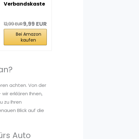
Verbandskaste
n Auto inkl.
Beatmungstuc
h...
9,99 EUR
12,99 EUR
Bei Amazon
kaufen
an?
oren achten. Von der
wir erklären Ihnen,
 zu Ihren
nauen Blick auf die
ürs Auto