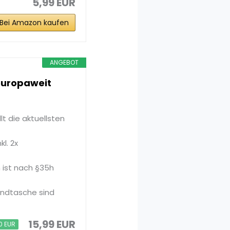
5,99 EUR
Bei Amazon kaufen
ANGEBOT
 europaweit
lt die aktuellsten
l. 2x
 ist nach §35h
andtasche sind
15,99 EUR
0 EUR