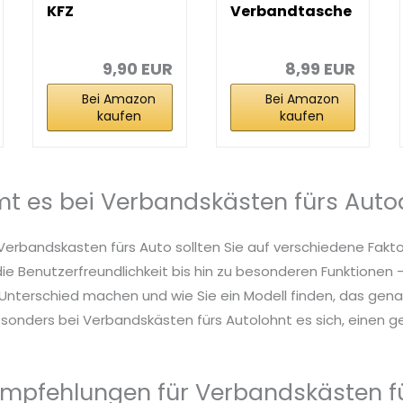
KFZ
Verbandtasche
Verbandstasch
KFZ-
e nach aktueller
Verbandtasche
Norm...
, schwarz...
9,90 EUR
8,99 EUR
Bei Amazon
Bei Amazon
kaufen
kaufen
 es bei Verbandskästen fürs Auto
 Verbandskasten fürs Auto sollten Sie auf verschiedene Fakt
die Benutzerfreundlichkeit bis hin zu besonderen Funktionen – 
nterschied machen und wie Sie ein Modell finden, das genau
sonders bei Verbandskästen fürs Autolohnt es sich, einen ge
mpfehlungen für Verbandskästen f