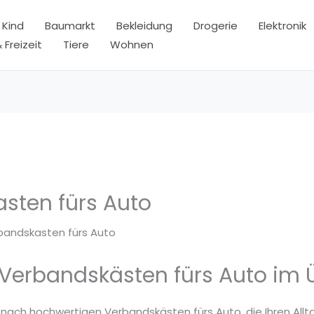
 Kind
Baumarkt
Bekleidung
Drogerie
Elektronik
 Freizeit
Tiere
Wohnen
sten fürs Auto
bandskasten fürs Auto
 Verbandskästen fürs Auto im 
 nach hochwertigen Verbandskästen fürs Auto, die Ihren Allt