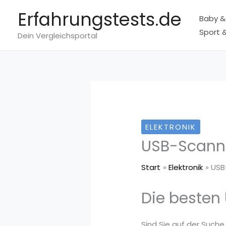
Zum
Erfahrungstests.de
Baby &
Inhalt
Sport &
springen
Dein Vergleichsportal
ELEKTRONIK
USB-Scann
Start
Elektronik
USB
Die besten
Sind Sie auf der Suche