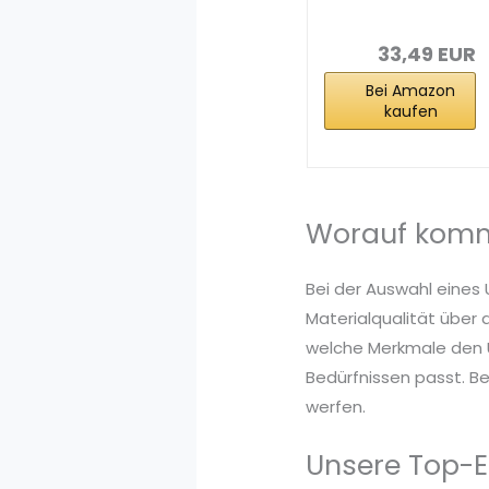
Barcode-
Scanner 1D
Laser...
33,49 EUR
Bei Amazon
kaufen
Worauf komm
Bei der Auswahl eines
Materialqualität über 
welche Merkmale den U
Bedürfnissen passt. Be
werfen.
Unsere Top-