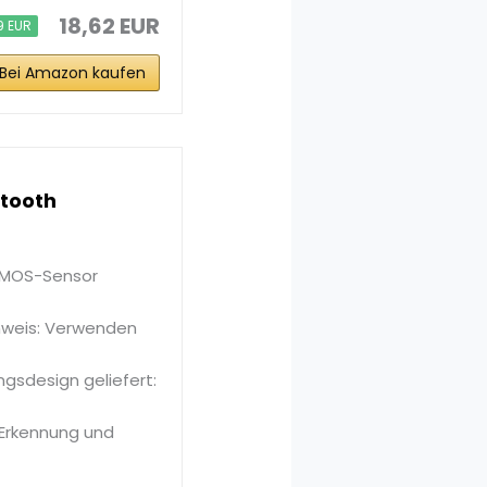
18,62 EUR
9 EUR
Bei Amazon kaufen
etooth
 CMOS-Sensor
inweis: Verwenden
gsdesign geliefert:
Erkennung und