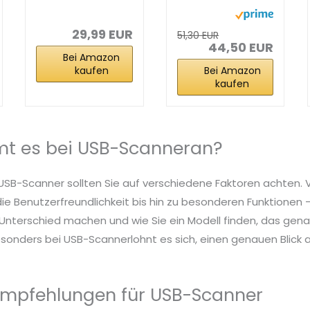
Scanner -
QR Wireless
Tragbarer...
Kabellos...
29,99 EUR
51,30 EUR
44,50 EUR
Bei Amazon
kaufen
Bei Amazon
kaufen
t es bei USB-Scanneran?
 USB-Scanner sollten Sie auf verschiedene Faktoren achten. 
die Benutzerfreundlichkeit bis hin zu besonderen Funktionen – 
nterschied machen und wie Sie ein Modell finden, das genau
sonders bei USB-Scannerlohnt es sich, einen genauen Blick au
Empfehlungen für USB-Scanner