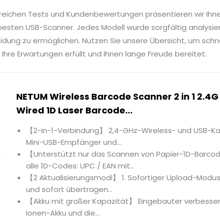
reichen Tests und Kundenbewertungen präsentieren wir Ihn
besten USB-Scanner. Jedes Modell wurde sorgfältig analysier
idung zu ermöglichen. Nutzen Sie unsere Übersicht, um sch
 Ihre Erwartungen erfüllt und Ihnen lange Freude bereitet.
NETUM Wireless Barcode Scanner 2 in 1 2.4G
Wired 1D Laser Barcode...
【2-in-1-Verbindung】 2,4-GHz-Wireless- und USB-Kab
Mini-USB-Empfänger und...
【Unterstützt nur das Scannen von Papier-1D-Barco
alle 1D-Codes: UPC / EAN mit...
【2 Aktualisierungsmodi】 1. Sofortiger Upload-Modu
und sofort übertragen...
【Akku mit großer Kapazität】 Eingebauter verbesse
Ionen-Akku und die...