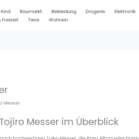
 Kind
Baumarkt
Bekleidung
Drogerie
Elektronik
 Freizeit
Tiere
Wohnen
er
ro Messer
Tojiro Messer im Überblick
 nach hochwertigen Tojiro Messer, die Ihren Alltag erleichter