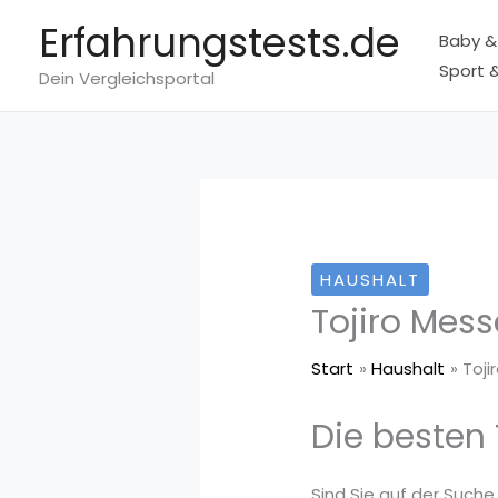
Zum
Erfahrungstests.de
Baby &
Inhalt
Sport &
springen
Dein Vergleichsportal
HAUSHALT
Tojiro Mess
Start
Haushalt
Toji
Die besten 
Sind Sie auf der Suche