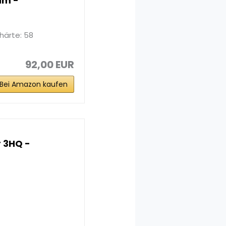
um -
härte: 58
92,00 EUR
Bei Amazon kaufen
 3HQ -