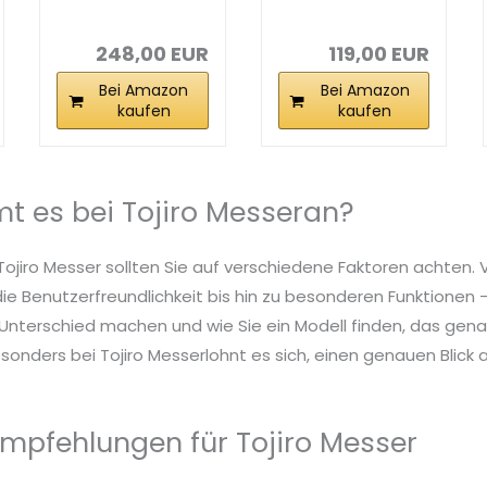
3tlg DP 3 Lagen
Lagen Messer
HQ...
3HQ...
248,00 EUR
119,00 EUR
Bei Amazon
Bei Amazon
kaufen
kaufen
 es bei Tojiro Messeran?
Tojiro Messer sollten Sie auf verschiedene Faktoren achten. 
die Benutzerfreundlichkeit bis hin zu besonderen Funktionen – 
nterschied machen und wie Sie ein Modell finden, das genau
sonders bei Tojiro Messerlohnt es sich, einen genauen Blick a
mpfehlungen für Tojiro Messer