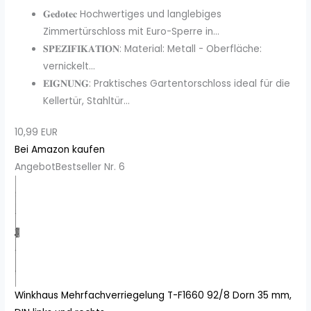
𝐆𝐞𝐝𝐨𝐭𝐞𝐜 Hochwertiges und langlebiges
Zimmertürschloss mit Euro-Sperre in...
𝐒𝐏𝐄𝐙𝐈𝐅𝐈𝐊𝐀𝐓𝐈𝐎𝐍: Material: Metall - Oberfläche:
vernickelt...
𝐄𝐈𝐆𝐍𝐔𝐍𝐆: Praktisches Gartentorschloss ideal für die
Kellertür, Stahltür...
10,99 EUR
Bei Amazon kaufen
Angebot
Bestseller Nr. 6
Winkhaus Mehrfachverriegelung T-F1660 92/8 Dorn 35 mm,