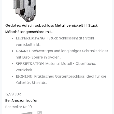
Gedotec Aufschraubschloss Metall vernickelt | 1 Stück
Möbel-Stangenschloss mit...
𝐋𝐈𝐄𝐅𝐄𝐑𝐔𝐌𝐅𝐀𝐍𝐆: 1 Stück Schlosseinsatz Stahl
vernickelt inkl...
𝐆𝐞𝐝𝐨𝐭𝐞𝐜 Hochwertiges und langlebiges Schrankschloss
mit Euro-Sperre in ovaler...
𝐒𝐏𝐄𝐙𝐈𝐅𝐈𝐊𝐀𝐓𝐈𝐎𝐍: Material: Metall - Oberfläche:
vernickelt...
𝐄𝐈𝐆𝐍𝐔𝐍𝐆: Praktisches Gartentorschloss ideal für die
Kellertür, Stahltür...
12,99 EUR
Bei Amazon kaufen
Bestseller Nr. 10