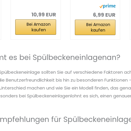
spülbeckeneinl
age | 30 cm x 26
age 40x30 cm
cm...
PVC...
10,99 EUR
6,99 EUR
Bei Amazon
Bei Amazon
kaufen
kaufen
t es bei Spülbeckeneinlagenan?
 Spülbeckeneinlage sollten Sie auf verschiedene Faktoren ac
die Benutzerfreundlichkeit bis hin zu besonderen Funktionen – 
nterschied machen und wie Sie ein Modell finden, das genau
sonders bei Spülbeckeneinlagenlohnt es sich, einen genauen 
mpfehlungen für Spülbeckeneinlag