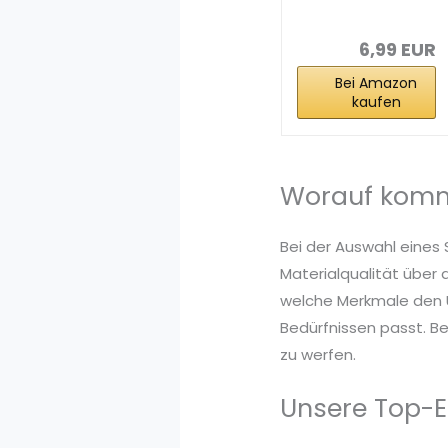
age Gummi 31,4
x 26cm...
6,99 EUR
Bei Amazon
kaufen
Worauf komm
Bei der Auswahl eines
Materialqualität über 
welche Merkmale den U
Bedürfnissen passt. Be
zu werfen.
Unsere Top-E