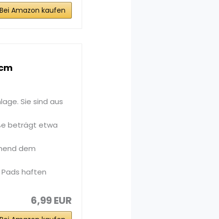
Bei Amazon kaufen
6cm
age. Sie sind aus
ße beträgt etwa
chend dem
n Pads haften
6,99 EUR