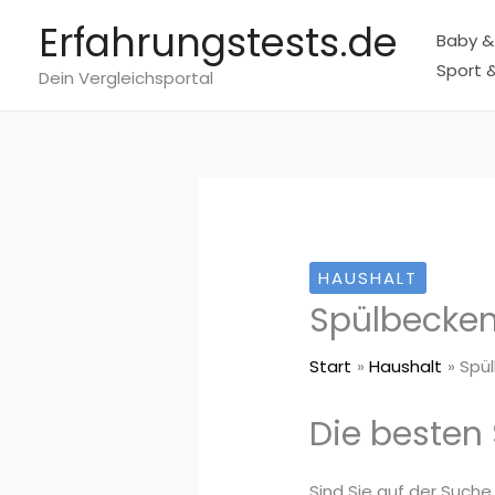
Zum
Erfahrungstests.de
Baby &
Inhalt
Sport &
springen
Dein Vergleichsportal
HAUSHALT
Spülbecken
Start
Haushalt
Spü
Die besten
Sind Sie auf der Suche