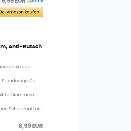
9,99 EUR
Bei Amazon kaufen
cm, Anti-Rutsch
beckeneinlage
m Standardgröße
mit Luftkammern
chen Schutzmatten
8,99 EUR