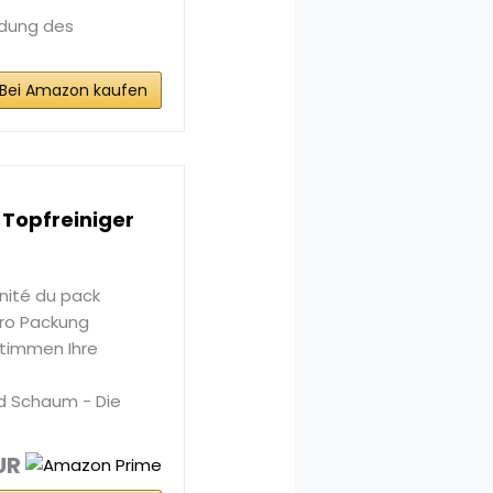
endung des
Bei Amazon kaufen
Topfreiniger
nité du pack
pro Packung
timmen Ihre
d Schaum - Die
UR