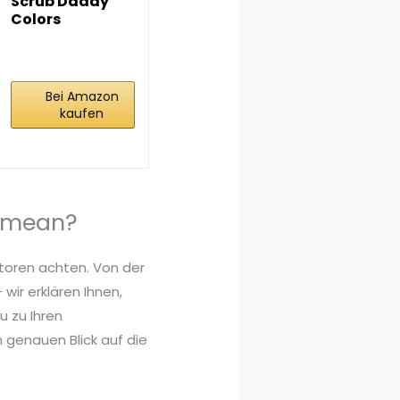
Scrub Daddy
Colors
Spülschwamm,
Putzschwämme
im...
Bei Amazon
kaufen
mmean?
toren achten. Von der
wir erklären Ihnen,
 zu Ihren
 genauen Blick auf die