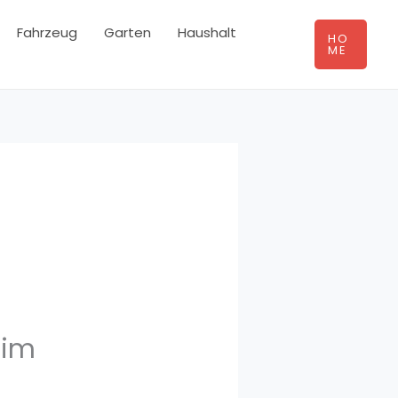
Fahrzeug
Garten
Haushalt
HO
ME
 im