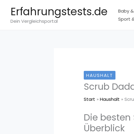
Zum
Erfahrungstests.de
Baby &
Inhalt
Sport &
springen
Dein Vergleichsportal
HAUSHALT
Scrub Dad
Start
Haushalt
Scr
Die beste
Überblick