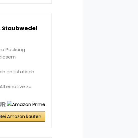
 Staubwedel
pro Packung
 diesem
ch antistatisch
Alternative zu
UR
Bei Amazon kaufen