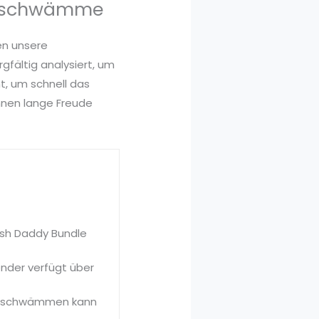
rbschwämme
en unsere
fältig analysiert, um
t, um schnell das
hnen lange Freude
ish Daddy Bundle
ender verfügt über
pülschwämmen kann