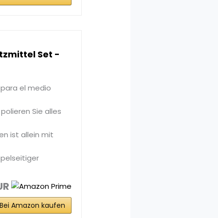
zmittel Set -
 para el medio
polieren Sie alles
n ist allein mit
elseitiger
UR
Bei Amazon kaufen