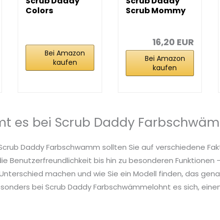
Scrub Daddy
Scrub Daddy
Colors
Scrub Mommy
Spülschwamm,
Putzschwamm,
Putzschwämme
Topfreiniger...
im...
16,20 EUR
Bei Amazon
Bei Amazon
kaufen
kaufen
t es bei Scrub Daddy Farbschwä
 Scrub Daddy Farbschwamm sollten Sie auf verschiedene Fak
die Benutzerfreundlichkeit bis hin zu besonderen Funktionen – 
nterschied machen und wie Sie ein Modell finden, das genau
esonders bei Scrub Daddy Farbschwämmelohnt es sich, einen