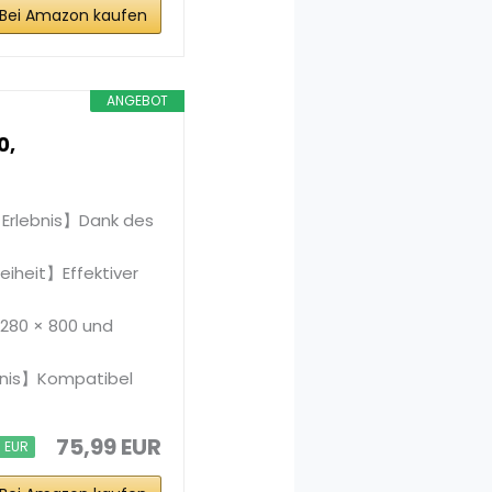
Bei Amazon kaufen
ANGEBOT
0,
 Erlebnis】Dank des
eiheit】Effektiver
1280 × 800 und
ebnis】Kompatibel
75,99 EUR
0 EUR