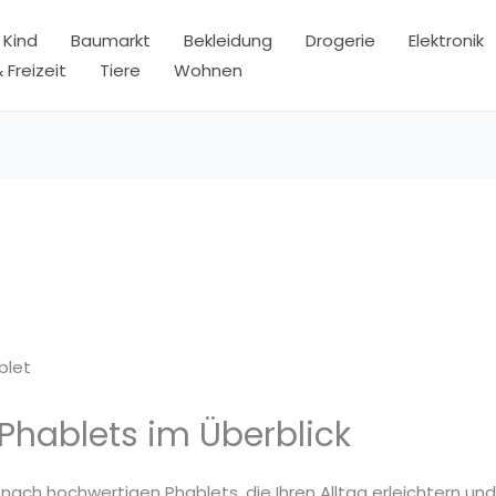
 Kind
Baumarkt
Bekleidung
Drogerie
Elektronik
 Freizeit
Tiere
Wohnen
blet
Phablets im Überblick
 nach hochwertigen Phablets, die Ihren Alltag erleichtern und