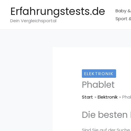
Zum
Erfahrungstests.de
Baby &
Inhalt
Sport &
springen
Dein Vergleichsportal
ELEKTRONIK
Phablet
Start
Elektronik
Pha
Die besten 
Sind Sie auf der Suche