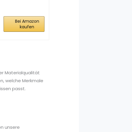
2025 Neueste...
Bei Amazon
kaufen
r Materialqualität
nen, welche Merkmale
issen passt.
en unsere