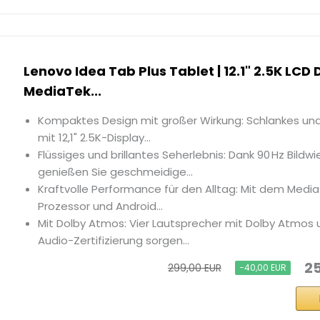
Lenovo Idea Tab Plus Tablet | 12.1" 2.5K LCD Di
MediaTek...
Kompaktes Design mit großer Wirkung: Schlankes un
mit 12,1" 2.5K-Display...
Flüssiges und brillantes Seherlebnis: Dank 90 Hz Bildw
genießen Sie geschmeidige...
Kraftvolle Performance für den Alltag: Mit dem Medi
Prozessor und Android...
Mit Dolby Atmos: Vier Lautsprecher mit Dolby Atmos 
Audio-Zertifizierung sorgen...
25
299,00 EUR
−40,00 EUR