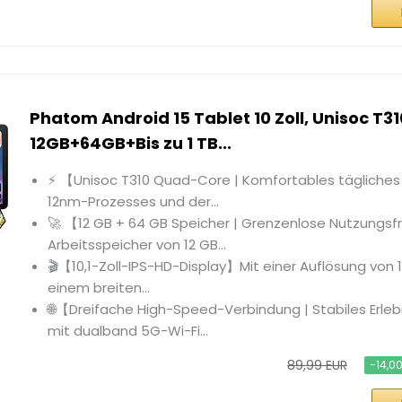
Phatom Android 15 Tablet 10 Zoll, Unisoc T31
12GB+64GB+Bis zu 1 TB...
⚡ 【Unisoc T310 Quad-Core | Komfortables tägliches
12nm-Prozesses und der...
🚀 【12 GB + 64 GB Speicher | Grenzenlose Nutzungsfr
Arbeitsspeicher von 12 GB...
🎬【10,1-Zoll-IPS-HD-Display】Mit einer Auflösung von 
einem breiten...
🌐【Dreifache High-Speed-Verbindung | Stabiles Erl
mit dualband 5G-Wi-Fi...
89,99 EUR
−14,0