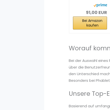
1340 x 800 LCD...
91,00 EUR
Bei Amazon
kaufen
Worauf komm
Bei der Auswahl eines 
über die Benutzerfreun
den Unterschied mache
Besonders bei Phablets
Unsere Top-E
Basierend auf umfang