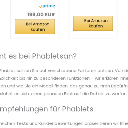
2.5K 16:10 LCD...
4G LTE
Mediatek...
199,00 EUR
Bei Amazon
Bei Amazon
kaufen
kaufen
t es bei Phabletsan?
Phablet sollten Sie auf verschiedene Faktoren achten. Von de
dlichkeit bis hin zu besonderen Funktionen – wir erklären Ih
n und wie Sie ein Modell finden, das genau zu Ihren Bedürfn
lohnt es sich, einen genauen Blick auf die Details zu werfen.
mpfehlungen für Phablets
reichen Tests und Kundenbewertungen präsentieren wir Ihn