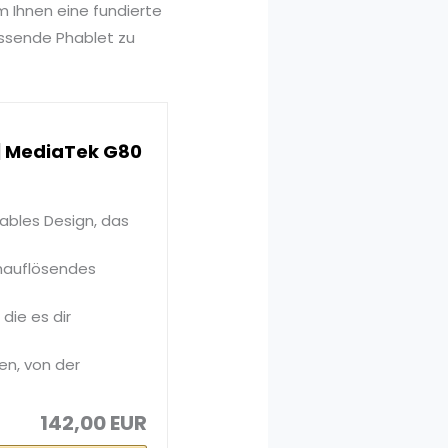
m Ihnen eine fundierte
assende Phablet zu
 | MediaTek G80
tables Design, das
chauflösendes
die es dir
ten, von der
142,00 EUR