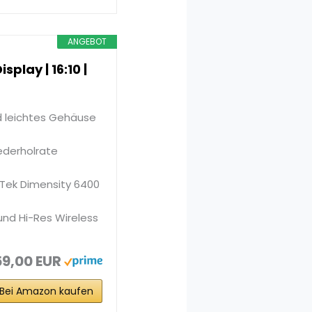
ANGEBOT
splay | 16:10 |
d leichtes Gehäuse
iederholrate
aTek Dimensity 6400
und Hi-Res Wireless
9,00 EUR
Bei Amazon kaufen