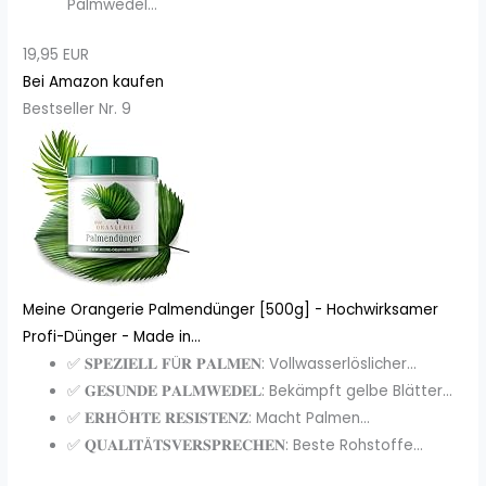
Palmwedel...
19,95 EUR
Bei Amazon kaufen
Bestseller Nr. 9
Meine Orangerie Palmendünger [500g] - Hochwirksamer
Profi-Dünger - Made in...
✅ 𝐒𝐏𝐄𝐙𝐈𝐄𝐋𝐋 𝐅Ü𝐑 𝐏𝐀𝐋𝐌𝐄𝐍: Vollwasserlöslicher...
✅ 𝐆𝐄𝐒𝐔𝐍𝐃𝐄 𝐏𝐀𝐋𝐌𝐖𝐄𝐃𝐄𝐋: Bekämpft gelbe Blätter...
✅ 𝐄𝐑𝐇Ö𝐇𝐓𝐄 𝐑𝐄𝐒𝐈𝐒𝐓𝐄𝐍𝐙: Macht Palmen...
✅ 𝐐𝐔𝐀𝐋𝐈𝐓Ä𝐓𝐒𝐕𝐄𝐑𝐒𝐏𝐑𝐄𝐂𝐇𝐄𝐍: Beste Rohstoffe...