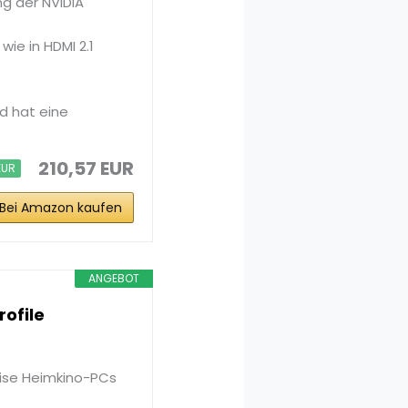
ng der NVIDIA
wie in HDMI 2.1
nd hat eine
210,57 EUR
EUR
Bei Amazon kaufen
ANGEBOT
ofile
eise Heimkino-PCs