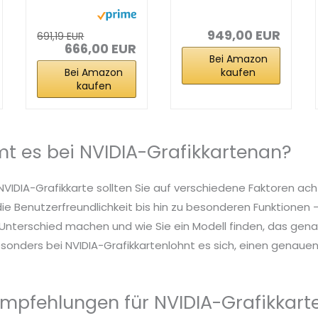
GeForce RTX
5070 Ti
5070 12GB
WINDFORCE OC
GDDR7 OC...
SFF 16G...
949,00 EUR
691,19 EUR
666,00 EUR
Bei Amazon
Bei Amazon
kaufen
kaufen
 es bei NVIDIA-Grafikkartenan?
NVIDIA-Grafikkarte sollten Sie auf verschiedene Faktoren ach
die Benutzerfreundlichkeit bis hin zu besonderen Funktionen – 
nterschied machen und wie Sie ein Modell finden, das genau
sonders bei NVIDIA-Grafikkartenlohnt es sich, einen genauen B
mpfehlungen für NVIDIA-Grafikkart