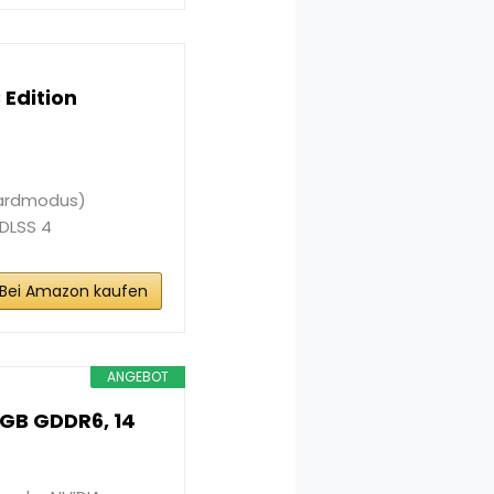
Edition
dardmodus)
 DLSS 4
Bei Amazon kaufen
ANGEBOT
6GB GDDR6, 14