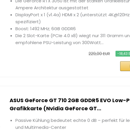
Die GeForce RTX 3050 ist mit der starken Grafikleistu
Ampere Architektur ausgestattet
DisplayPort x 1 (v1.4a) HDMI x 2 (unterstützt 4K@120Hz 
spezifiziert)
Boost: 1492 MHz; 6GB GDDR6
Die 2 Slot-Karte (PCIe 4.0 x8) wiegt nur 311 Gramm u
empfohlene PSU-Leistung von 300Watt...
229,00 EUR
−18,43 
ASUS GeForce GT 710 2GB GDDR5 EVO Low-Pr
Grafikkarte (Nvidia GeForce GT...
Passive Kühlung bedeutet echte 0 dB – perfekt für l
und Multimedia-Center