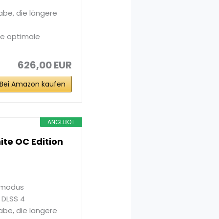
abe, die längere
e optimale
626,00 EUR
Bei Amazon kaufen
ANGEBOT
te OC Edition
dmodus
 DLSS 4
abe, die längere