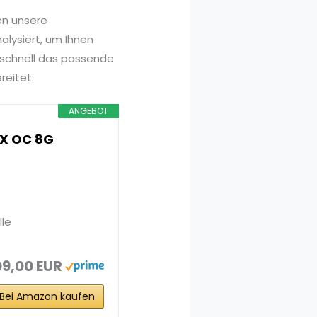
en unsere
alysiert, um Ihnen
 schnell das passende
reitet.
ANGEBOT
X OC 8G
lle
9,00 EUR
Bei Amazon kaufen