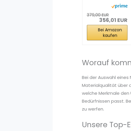
5060 8GB
GDDR7 OC
Edition...
379,00 EUR
356,01 EUR
Bei Amazon
kaufen
Worauf kommt
Bei der Auswahl eines 
Materialqualität über 
welche Merkmale den U
Bedürfnissen passt. Be
zu werfen.
Unsere Top-E