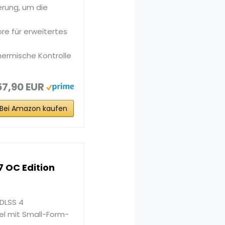
erung, um die
ore für erweitertes
thermische Kontrolle
57,90 EUR
Bei Amazon kaufen
 OC Edition
 DLSS 4
el mit Small-Form-