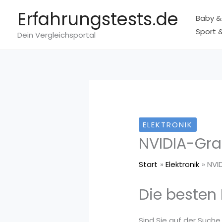
Zum
Erfahrungstests.de
Baby &
Inhalt
Sport &
springen
Dein Vergleichsportal
ELEKTRONIK
NVIDIA-Gra
Start
Elektronik
NVI
Die besten 
Sind Sie auf der Suche