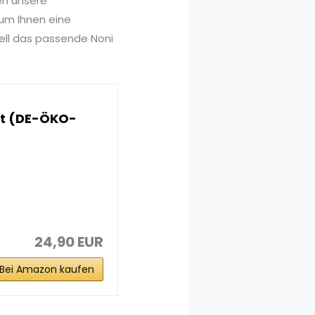
en unsere
 um Ihnen eine
ell das passende Noni
aft (DE-ÖKO-
24,90 EUR
Bei Amazon kaufen