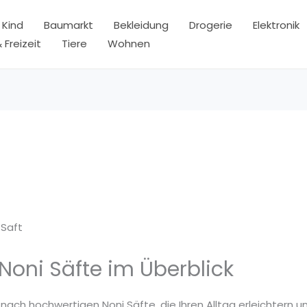
 Kind
Baumarkt
Bekleidung
Drogerie
Elektronik
 Freizeit
Tiere
Wohnen
 Saft
Noni Säfte im Überblick
 nach hochwertigen Noni Säfte, die Ihren Alltag erleichtern u