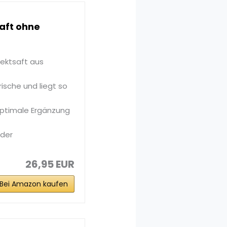
saft ohne
rektsaft aus
rische und liegt so
 optimale Ergänzung
oder
26,95 EUR
Bei Amazon kaufen