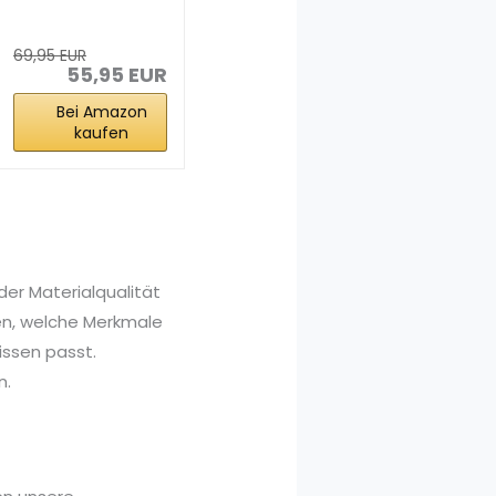
Liter Karton...
69,95 EUR
55,95 EUR
Bei Amazon
kaufen
der Materialqualität
nen, welche Merkmale
issen passt.
n.