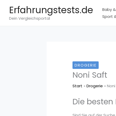
Zum
Erfahrungstests.de
Baby &
Inhalt
Sport &
springen
Dein Vergleichsportal
DROGERIE
Noni Saft
Start
Drogerie
Noni
Die besten 
Sind Sie auf der Suche