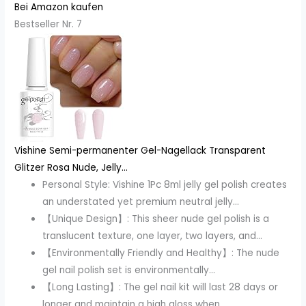
Bei Amazon kaufen
Bestseller Nr. 7
Vishine Semi-permanenter Gel-Nagellack Transparent
Glitzer Rosa Nude, Jelly...
Personal Style: Vishine 1Pc 8ml jelly gel polish creates
an understated yet premium neutral jelly...
【Unique Design】: This sheer nude gel polish is a
translucent texture, one layer, two layers, and...
【Environmentally Friendly and Healthy】: The nude
gel nail polish set is environmentally...
【Long Lasting】: The gel nail kit will last 28 days or
longer and maintain a high gloss when...