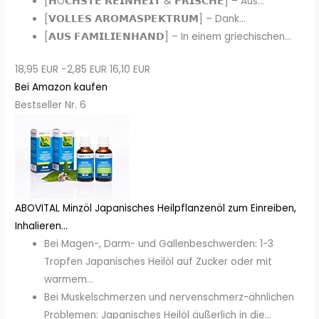
[𝗛Ö𝗖𝗛𝗦𝗧𝗘 𝗥𝗘𝗜𝗡𝗛𝗘𝗜𝗧 & 𝗙𝗥𝗜𝗦𝗖𝗛𝗘] – Aus...
[𝗩𝗢𝗟𝗟𝗘𝗦 𝗔𝗥𝗢𝗠𝗔𝗦𝗣𝗘𝗞𝗧𝗥𝗨𝗠] – Dank...
[𝗔𝗨𝗦 𝗙𝗔𝗠𝗜𝗟𝗜𝗘𝗡𝗛𝗔𝗡𝗗] – In einem griechischen...
18,95 EUR
−2,85 EUR
16,10 EUR
Bei Amazon kaufen
Bestseller Nr. 6
ABOVITAL Minzöl Japanisches Heilpflanzenöl zum Einreiben,
Inhalieren...
Bei Magen-, Darm- und Gallenbeschwerden: 1-3
Tropfen Japanisches Heilöl auf Zucker oder mit
warmem...
Bei Muskelschmerzen und nervenschmerz-ähnlichen
Problemen: Japanisches Heilöl äußerlich in die...