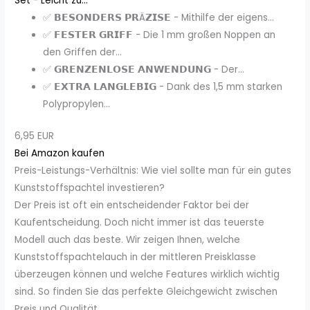
Set - Leicht zu...
✅ 𝗕𝗘𝗦𝗢𝗡𝗗𝗘𝗥𝗦 𝗣𝗥Ä𝗭𝗜𝗦𝗘 - Mithilfe der eigens...
✅ 𝗙𝗘𝗦𝗧𝗘𝗥 𝗚𝗥𝗜𝗙𝗙 - Die 1 mm großen Noppen an
den Griffen der...
✅ 𝗚𝗥𝗘𝗡𝗭𝗘𝗡𝗟𝗢𝗦𝗘 𝗔𝗡𝗪𝗘𝗡𝗗𝗨𝗡𝗚 - Der...
✅ 𝗘𝗫𝗧𝗥𝗔 𝗟𝗔𝗡𝗚𝗟𝗘𝗕𝗜𝗚 - Dank des 1,5 mm starken
Polypropylen...
6,95 EUR
Bei Amazon kaufen
Preis-Leistungs-Verhältnis: Wie viel sollte man für ein gutes
Kunststoffspachtel investieren?
Der Preis ist oft ein entscheidender Faktor bei der
Kaufentscheidung. Doch nicht immer ist das teuerste
Modell auch das beste. Wir zeigen Ihnen, welche
Kunststoffspachtelauch in der mittleren Preisklasse
überzeugen können und welche Features wirklich wichtig
sind. So finden Sie das perfekte Gleichgewicht zwischen
Preis und Qualität.