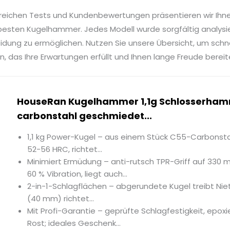
reichen Tests und Kundenbewertungen präsentieren wir Ihn
besten Kugelhammer. Jedes Modell wurde sorgfältig analysie
idung zu ermöglichen. Nutzen Sie unsere Übersicht, um sch
 das Ihre Erwartungen erfüllt und Ihnen lange Freude bereit
HouseRan Kugelhammer 1,1g Schlosserha
carbonstahl geschmiedet...
1,1 kg Power-Kugel – aus einem Stück C55-Carbonst
52-56 HRC, richtet...
Minimiert Ermüdung – anti-rutsch TPR-Griff auf 330 
60 % Vibration, liegt auch...
2-in-1-Schlagflächen – abgerundete Kugel treibt Niet
(40 mm) richtet...
Mit Profi-Garantie – geprüfte Schlagfestigkeit, epoxi
Rost; ideales Geschenk...