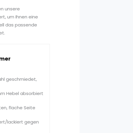
en unsere
rt, um Ihnen eine
nell das passende
et.
mmer
ahl geschmiedet,
mm Hebel absorbiert
en, flache Seite
ert/lackiert gegen