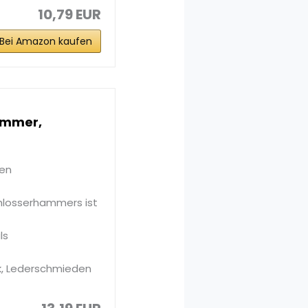
10,79 EUR
Bei Amazon kaufen
ammer,
nen
losserhammers ist
ls
k, Lederschmieden