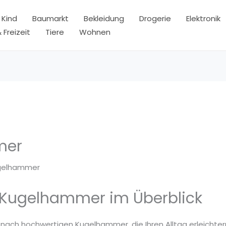
 Kind
Baumarkt
Bekleidung
Drogerie
Elektronik
 Freizeit
Tiere
Wohnen
mer
gelhammer
 Kugelhammer im Überblick
 nach hochwertigen Kugelhammer, die Ihren Alltag erleichter