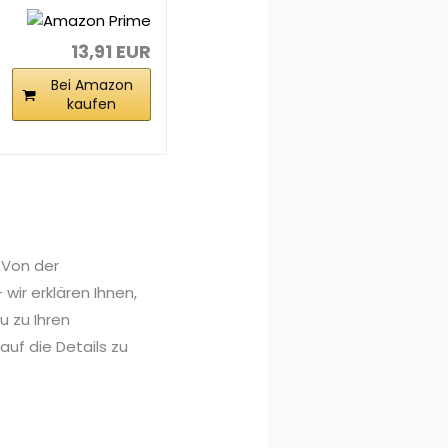
Schlosserhamm
er, englische
Form...
13,91 EUR
Bei Amazon
kaufen
 Von der
wir erklären Ihnen,
 zu Ihren
uf die Details zu