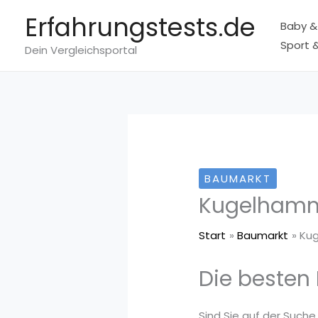
Zum
Erfahrungstests.de
Baby &
Inhalt
Sport &
springen
Dein Vergleichsportal
BAUMARKT
Kugelham
Start
Baumarkt
Ku
Die besten
Sind Sie auf der Suche