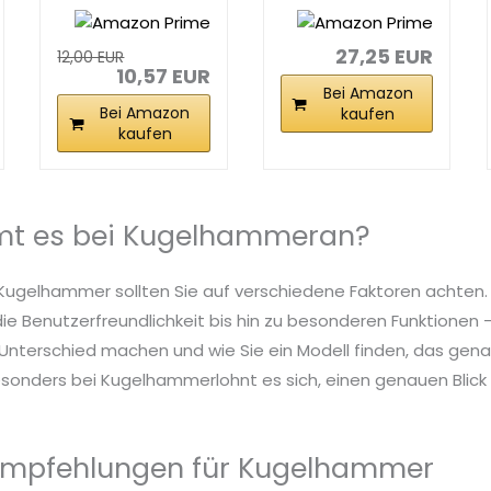
Schlosserhamm
Kugelhammer-
er 1/2 lb
Set...
27,25 EUR
12,00 EUR
10,57 EUR
Bei Amazon
Bei Amazon
kaufen
kaufen
t es bei Kugelhammeran?
 Kugelhammer sollten Sie auf verschiedene Faktoren achten.
die Benutzerfreundlichkeit bis hin zu besonderen Funktionen – 
nterschied machen und wie Sie ein Modell finden, das genau
sonders bei Kugelhammerlohnt es sich, einen genauen Blick a
Empfehlungen für Kugelhammer