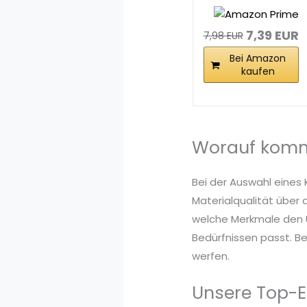
Kugelhammer |
450 g
7,39 EUR
7,98 EUR
Bei Amazon
kaufen
Worauf komm
Bei der Auswahl eines
Materialqualität über 
welche Merkmale den U
Bedürfnissen passt. Be
werfen.
Unsere Top-