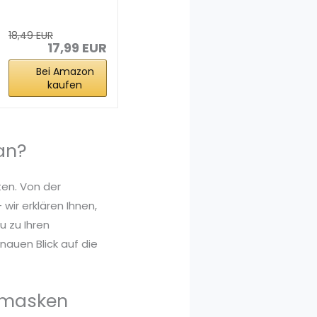
hellblau 20
Stück Masken...
18,49 EUR
17,99 EUR
Bei Amazon
kaufen
an?
ten. Von der
wir erklären Ihnen,
 zu Ihren
auen Blick auf die
zmasken