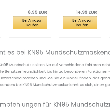
Medizinisch...
CE Zertifiziert
Kleine...
6,95 EUR
14,99 EUR
Bei Amazon
Bei Amazon
kaufen
kaufen
t es bei KN95 Mundschutzmasken
 KN95 Mundschutz sollten Sie auf verschiedene Faktoren ach
die Benutzerfreundlichkeit bis hin zu besonderen Funktionen – 
nterschied machen und wie Sie ein Modell finden, das genau
esonders bei KN95 Mundschutzmaskenlohnt es sich, einen gen
Empfehlungen für KN95 Mundschut