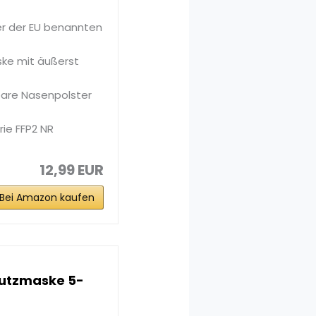
er der EU benannten
ke mit äußerst
lbare Nasenpolster
rie FFP2 NR
12,99 EUR
Bei Amazon kaufen
utzmaske 5-