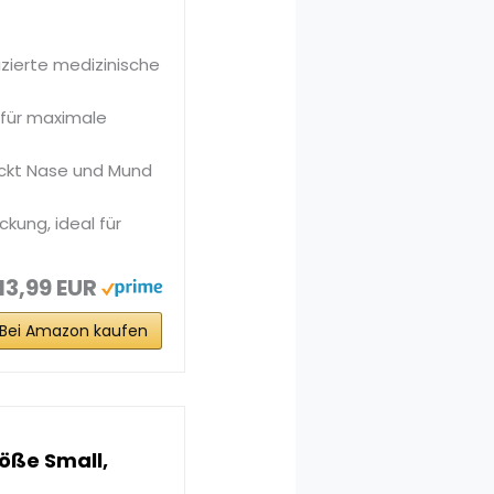
izierte medizinische
für maximale
ckt Nase und Mund
ung, ideal für
13,99 EUR
Bei Amazon kaufen
röße Small,