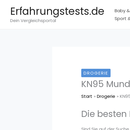
Zum
Erfahrungstests.de
Baby &
Inhalt
Sport &
springen
Dein Vergleichsportal
DROGERIE
KN95 Mund
Start
Drogerie
KN9
Die besten
Sind Sie auf der Such