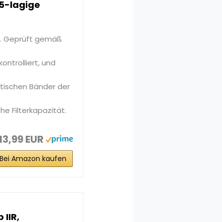
 5-lagige
ke. Geprüft gemäß
ontrolliert, und
tischen Bänder der
he Filterkapazität.
13,99 EUR
Bei Amazon kaufen
IIR,