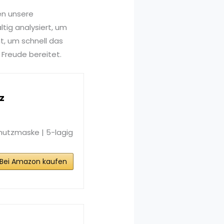
en unsere
ig analysiert, um
t, um schnell das
 Freude bereitet.
z
hutzmaske | 5-lagig
Bei Amazon kaufen