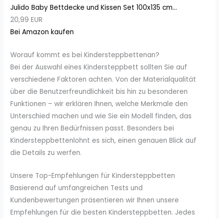
Julido Baby Bettdecke und Kissen Set 100x135 cm...
20,99 EUR
Bei Amazon kaufen
Worauf kommt es bei Kindersteppbettenan?
Bei der Auswahl eines Kindersteppbett sollten Sie auf
verschiedene Faktoren achten. Von der Materialqualität
über die Benutzerfreundlichkeit bis hin zu besonderen
Funktionen – wir erklären Ihnen, welche Merkmale den
Unterschied machen und wie Sie ein Modell finden, das
genau zu Ihren Bedürfnissen passt. Besonders bei
Kindersteppbettenlohnt es sich, einen genauen Blick auf
die Details zu werfen.
Unsere Top-Empfehlungen für Kindersteppbetten
Basierend auf umfangreichen Tests und
Kundenbewertungen präsentieren wir Ihnen unsere
Empfehlungen für die besten Kindersteppbetten. Jedes