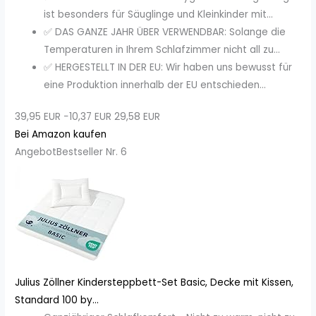
ist besonders für Säuglinge und Kleinkinder mit...
✅ DAS GANZE JAHR ÜBER VERWENDBAR: Solange die
Temperaturen in Ihrem Schlafzimmer nicht all zu...
✅ HERGESTELLT IN DER EU: Wir haben uns bewusst für
eine Produktion innerhalb der EU entschieden...
39,95 EUR
−10,37 EUR
29,58 EUR
Bei Amazon kaufen
Angebot
Bestseller Nr. 6
Julius Zöllner Kindersteppbett-Set Basic, Decke mit Kissen,
Standard 100 by...