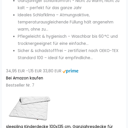
Ganzjähriger Schlafkomfort - Nicht zu warm, nicht zu
kalt – perfekt für das ganze Jahr
Ideales Schlafklima – Atmungsaktive,
temperaturausgleichende Füllung hält angenehm
warm, ohne zu...
Pflegeleicht & hygienisch – Waschbar bis 60 °C und
trocknergeeignet für eine einfache...
Sicher & schadstofffrei – zertifiziert nach OEKO-TEX
Standard 100 – ideal für empfindliche...
34,95 EUR
−1,15 EUR
33,80 EUR
Bei Amazon kaufen
Bestseller Nr. 7
sleepling Kinderdecke 100x135 cm, Ganzjahresdecke für