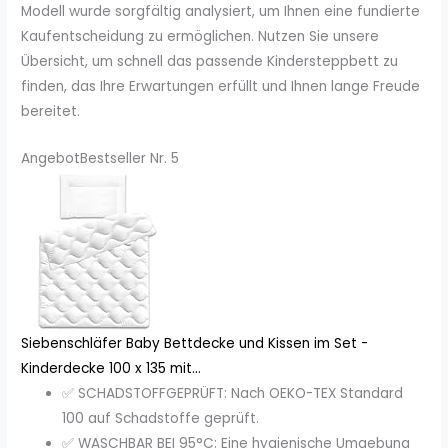
Modell wurde sorgfältig analysiert, um Ihnen eine fundierte
Kaufentscheidung zu ermöglichen. Nutzen Sie unsere
Übersicht, um schnell das passende Kindersteppbett zu
finden, das Ihre Erwartungen erfüllt und Ihnen lange Freude
bereitet.
Angebot
Bestseller Nr. 5
Siebenschläfer Baby Bettdecke und Kissen im Set -
Kinderdecke 100 x 135 mit...
✅ SCHADSTOFFGEPRÜFT: Nach OEKO-TEX Standard
100 auf Schadstoffe geprüft.
✅ WASCHBAR BEI 95°C: Eine hygienische Umgebung