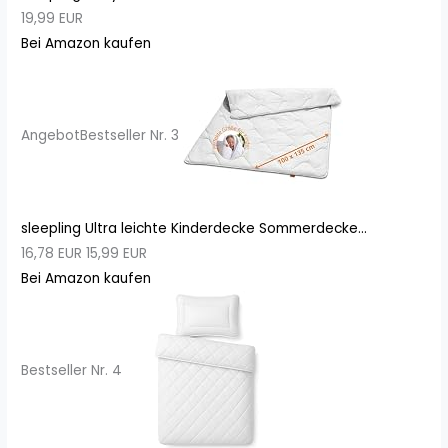
19,99 EUR
Bei Amazon kaufen
Angebot
Bestseller Nr. 3
sleepling Ultra leichte Kinderdecke Sommerdecke...
16,78 EUR
15,99 EUR
Bei Amazon kaufen
Bestseller Nr. 4