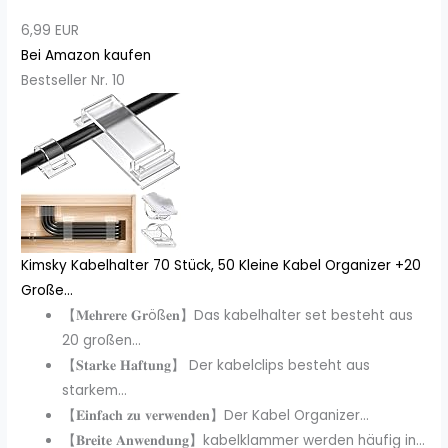
6,99 EUR
Bei Amazon kaufen
Bestseller Nr. 10
Kimsky Kabelhalter 70 Stück, 50 Kleine Kabel Organizer +20
Große...
【𝐌𝐞𝐡𝐫𝐞𝐫𝐞 𝐆𝐫öß𝐞𝐧】Das kabelhalter set besteht aus
20 großen...
【𝐒𝐭𝐚𝐫𝐤𝐞 𝐇𝐚𝐟𝐭𝐮𝐧𝐠】 Der kabelclips besteht aus
starkem...
【𝐄𝐢𝐧𝐟𝐚𝐜𝐡 𝐳𝐮 𝐯𝐞𝐫𝐰𝐞𝐧𝐝𝐞𝐧】Der Kabel Organizer...
【𝐁𝐫𝐞𝐢𝐭𝐞 𝐀𝐧𝐰𝐞𝐧𝐝𝐮𝐧𝐠】kabelklammer werden häufig in...