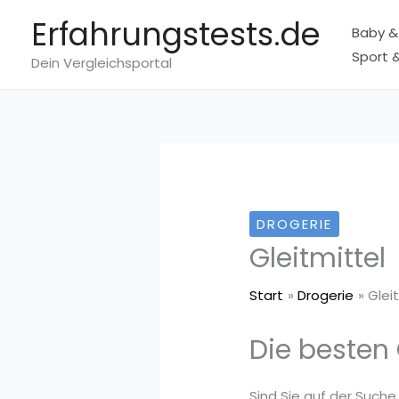
Zum
Erfahrungstests.de
Baby &
Inhalt
Sport &
springen
Dein Vergleichsportal
DROGERIE
Gleitmittel
Start
Drogerie
Glei
Die besten 
Sind Sie auf der Suche