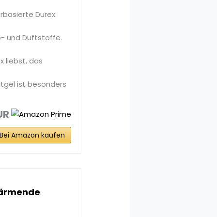
rbasierte Durex
b- und Duftstoffe.
 liebst, das
tgel ist besonders
UR
Bei Amazon kaufen
 wärmende