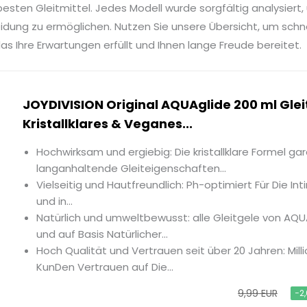
esten Gleitmittel. Jedes Modell wurde sorgfältig analysiert,
idung zu ermöglichen. Nutzen Sie unsere Übersicht, um sch
das Ihre Erwartungen erfüllt und Ihnen lange Freude bereitet.
JOYDIVISION Original AQUAglide 200 ml Glei
Kristallklares & Veganes...
Hochwirksam und ergiebig: Die kristallklare Formel gar
langanhaltende Gleiteigenschaften...
Vielseitig und Hautfreundlich: Ph-optimiert Für Die I
und in...
Natürlich und umweltbewusst: alle Gleitgele von AQU
und auf Basis Natürlicher...
Hoch Qualität und Vertrauen seit über 20 Jahren: Mill
KunDen Vertrauen auf Die...
9,99 EUR
−2