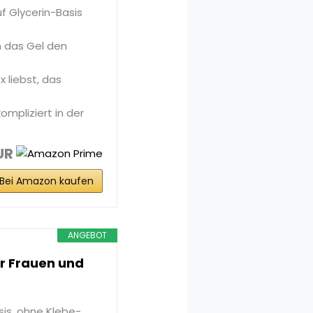
f Glycerin-Basis
h das Gel den
 liebst, das
ompliziert in der
UR
Bei Amazon kaufen
ANGEBOT
ür Frauen und
sis, ohne Klebe-