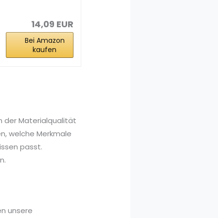
Wasserbasis
ohne...
14,09 EUR
Bei Amazon
kaufen
n der Materialqualität
nen, welche Merkmale
issen passt.
n.
en unsere