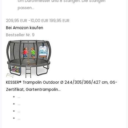
cm Durchmesser und 8 Stangen. Die Stangen
passen...
209,95 EUR
−10,00 EUR
199,95 EUR
Bei Amazon kaufen
Bestseller Nr. 9
KESSER® Trampolin Outdoor Ø 244/305/366/427 cm, GS-
Zertifikat, Gartentrampolin...
...
...
...
...