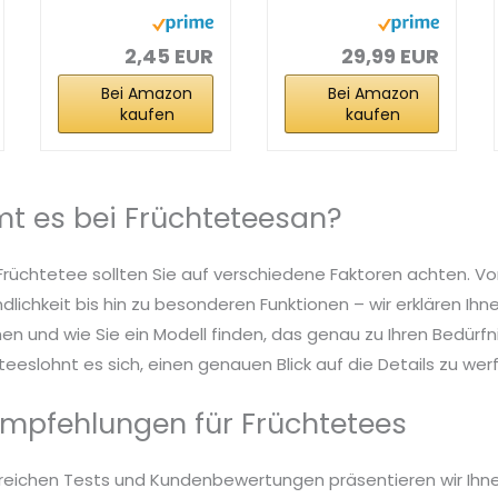
Nordische
Collection Box,
Beeren | 20
180 Teebeutel...
Teebeutel...
2,45 EUR
29,99 EUR
Bei Amazon
Bei Amazon
kaufen
kaufen
t es bei Früchteteesan?
Früchtetee sollten Sie auf verschiedene Faktoren achten. Vo
dlichkeit bis hin zu besonderen Funktionen – wir erklären Ih
n und wie Sie ein Modell finden, das genau zu Ihren Bedürfn
eeslohnt es sich, einen genauen Blick auf die Details zu wer
mpfehlungen für Früchtetees
reichen Tests und Kundenbewertungen präsentieren wir Ihn