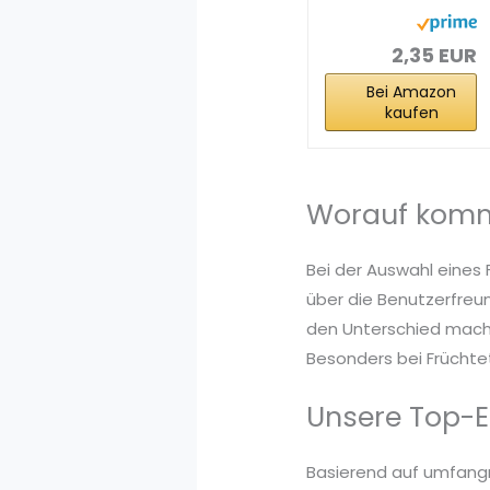
Mischung | 25
Teebeutel |
Vegan...
2,35 EUR
Bei Amazon
kaufen
Worauf komm
Bei der Auswahl eines 
über die Benutzerfreun
den Unterschied mache
Besonders bei Früchtet
Unsere Top-E
Basierend auf umfang