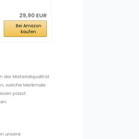
Früchtetee
Beerenkönigin...
29,90 EUR
Bei Amazon
kaufen
n der Materialqualität
nen, welche Merkmale
issen passt.
fen.
en unsere