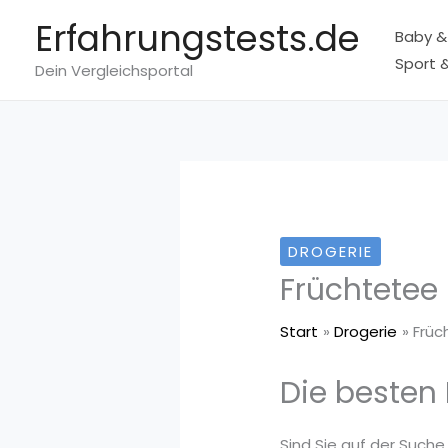
Zum
Erfahrungstests.de
Baby &
Inhalt
Sport &
springen
Dein Vergleichsportal
DROGERIE
Früchtetee
Start
Drogerie
Früc
Die besten 
Sind Sie auf der Suche