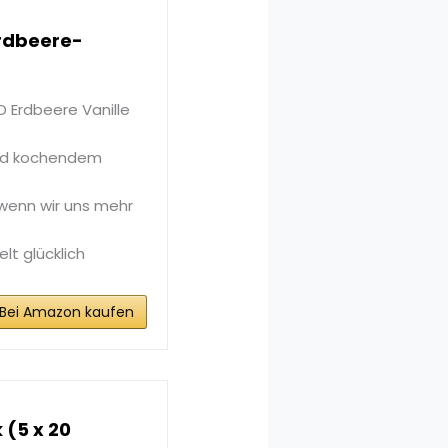
Erdbeere-
 Erdbeere Vanille
lnd kochendem
, wenn wir uns mehr
lt glücklich
Bei Amazon kaufen
 (5 x 20