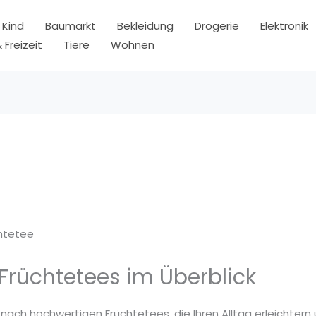
 Kind
Baumarkt
Bekleidung
Drogerie
Elektronik
 Freizeit
Tiere
Wohnen
htetee
Früchtetees im Überblick
 nach hochwertigen Früchtetees, die Ihren Alltag erleichtern