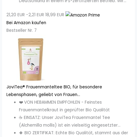
Deutschland in einem IFS-zertifizierten Betrieb. Wir...
21,20 EUR
−2,21 EUR
18,99 EUR
Bei Amazon kaufen
Bestseller Nr. 7
JoviTea® Frauenmanteltee BIO, für besondere
Lebensphasen, geliebt von Frauen...
❤️ VON HEBAMMEN EMPFOHLEN - Feinstes
Frauenmantelkraut in geprüfter Bio Qualität
☕️ EINSATZ: Unser JoviTea Frauenmantel Tee
(Alchemilla mollis) ist ein vielseitig eingesetzter...
🍀 BIO ZERTIFIKAT: Echte Bio Qualität, stammt aus der