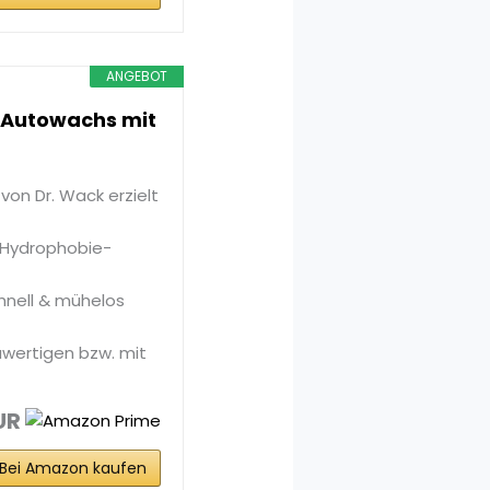
ANGEBOT
- Autowachs mit
on Dr. Wack erzielt
 Hydrophobie-
hnell & mühelos
wertigen bzw. mit
UR
Bei Amazon kaufen