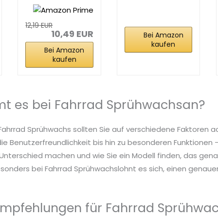
400 ml |
Sprühwachs |
Fahrrad...
400 ml...
12,19 EUR
10,49 EUR
Bei Amazon
kaufen
Bei Amazon
kaufen
t es bei Fahrrad Sprühwachsan?
 Fahrrad Sprühwachs sollten Sie auf verschiedene Faktoren a
die Benutzerfreundlichkeit bis hin zu besonderen Funktionen – 
nterschied machen und wie Sie ein Modell finden, das genau
sonders bei Fahrrad Sprühwachslohnt es sich, einen genauen 
Empfehlungen für Fahrrad Sprühwa