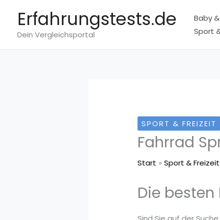
Zum
Erfahrungstests.de
Baby &
Inhalt
Sport &
springen
Dein Vergleichsportal
SPORT & FREIZEIT
Fahrrad S
Start
Sport & Freizeit
Die besten
Sind Sie auf der Suche