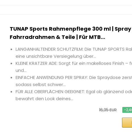
TUNAP Sports Rahmenpflege 300 ml | Spray 
Fahrradrahmen & Teile | Für MTB...
LANGANHALTENDER SCHUTZFILM: Die TUNAP SPORTS Rah
eine unsichtbare Versiegelung über...
KLEINE KRATZER ADE: Sorgt für ein makelloses Finish – fü
und...
EINFACHE ANWENDUNG PER SPRAY: Die Spraydose zers
sodass selbst schwer...
FÜR ALLE OBERFLÄCHEN GEEIGNET: Egal ob glänzend ode
bewahrt den Look deines...
16,35 EUR
−2,4