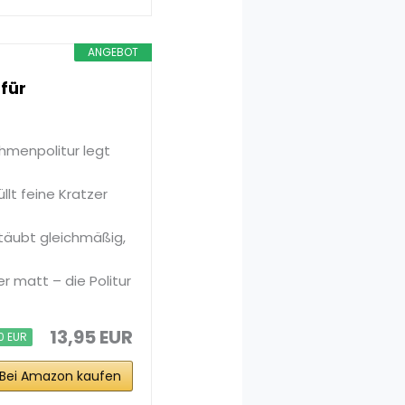
ANGEBOT
für
menpolitur legt
llt feine Kratzer
täubt gleichmäßig,
r matt – die Politur
13,95 EUR
0 EUR
Bei Amazon kaufen