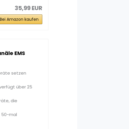
35,99 EUR
Bei Amazon kaufen
anäle EMS
räte setzen
verfügt über 25
äte, die
, 50-mal