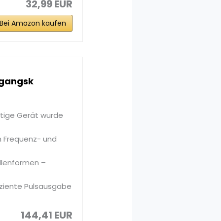
32,99 EUR
Bei Amazon kaufen
sgangsk
tige Gerät wurde
 Frequenz- und
ellenformen –
iziente Pulsausgabe
144,41 EUR