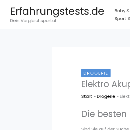
Zum
Erfahrungstests.de
Baby &
Inhalt
Sport &
springen
Dein Vergleichsportal
DROGERIE
Elektro Ak
Start
Drogerie
Elek
Die besten 
Sind Sie auf der Suche