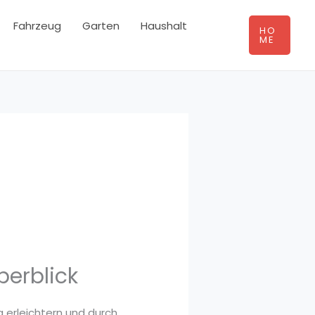
Fahrzeug
Garten
Haushalt
HO
ME
berblick
g erleichtern und durch