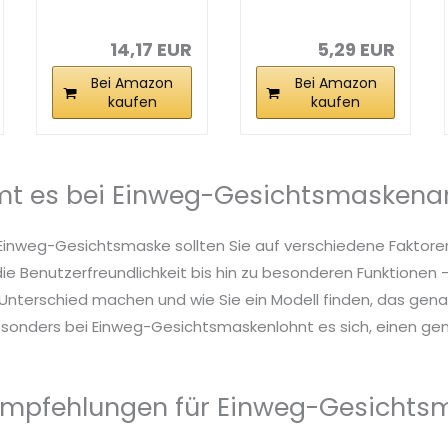
100-teilige
Gesichtsmaske
Vliesmaske
Kunststoff...
aus...
14,17 EUR
5,29 EUR
Bei Amazon
Bei Amazon
kaufen
kaufen
t es bei Einweg-Gesichtsmaskena
 Einweg-Gesichtsmaske sollten Sie auf verschiedene Faktore
die Benutzerfreundlichkeit bis hin zu besonderen Funktionen – 
nterschied machen und wie Sie ein Modell finden, das genau
esonders bei Einweg-Gesichtsmaskenlohnt es sich, einen gen
Empfehlungen für Einweg-Gesichts