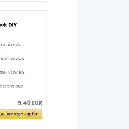
ck DIY
smaske, der
enfilm, das
tter können
besteht aus
5,43 EUR
Bei Amazon kaufen