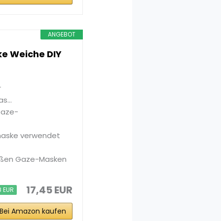
ANGEBOT
e Weiche DIY
r
s...
Gaze-
maske verwendet
eißen Gaze-Masken
17,45 EUR
8 EUR
Bei Amazon kaufen