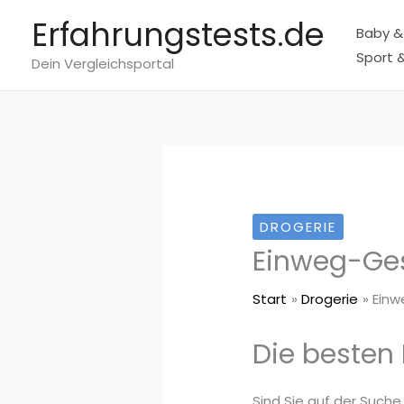
Zum
Erfahrungstests.de
Baby &
Inhalt
Sport &
springen
Dein Vergleichsportal
DROGERIE
Einweg-Ge
Start
Drogerie
Ein
Die besten
Sind Sie auf der Such