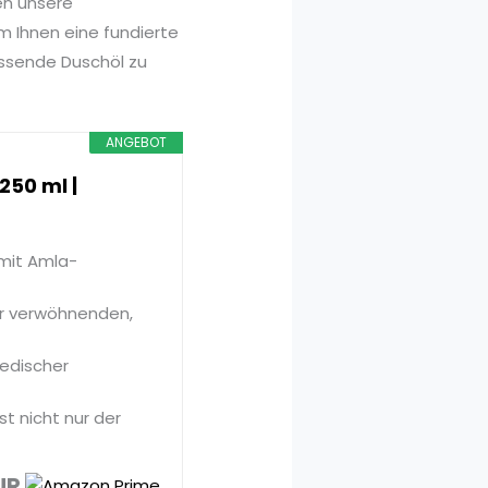
en unsere
m Ihnen eine fundierte
assende Duschöl zu
ANGEBOT
250 ml |
mit Amla-
der verwöhnenden,
vedischer
t nicht nur der
UR