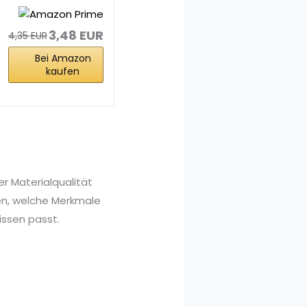
Duschöl für
Damen und...
3,48 EUR
4,35 EUR
Bei Amazon
kaufen
r Materialqualität
nen, welche Merkmale
issen passt.
.