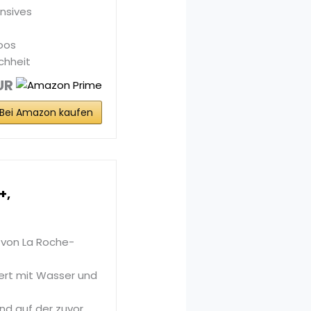
ensives
oos
chheit
UR
Bei Amazon kaufen
+,
 von La Roche-
ert mit Wasser und
und auf der zuvor