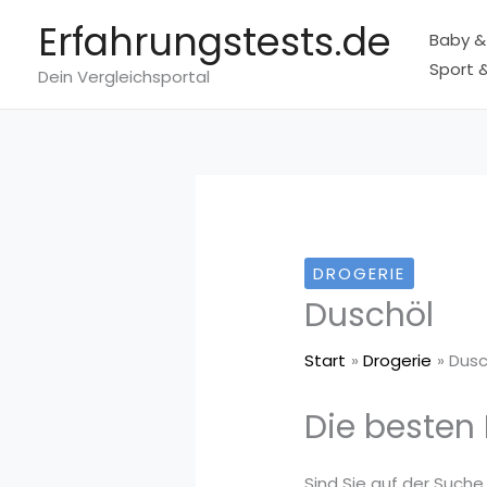
Zum
Erfahrungstests.de
Baby &
Inhalt
Sport &
springen
Dein Vergleichsportal
DROGERIE
Duschöl
Start
Drogerie
Dusc
Die besten
Sind Sie auf der Suche