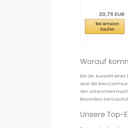
Duschöl -
beruhigende
und...
20,75 EUR
Bei Amazon
kaufen
Worauf komm
Bei der Auswahl eines 
über die Benutzerfreun
den Unterschied mache
Besonders bei Duschöle
Unsere Top-E