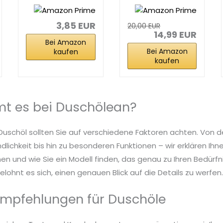
Pflegendes
- 250 ml - In...
Duschöl (200
ml...
3,85 EUR
20,00 EUR
14,99 EUR
Bei Amazon
Bei Amazon
kaufen
kaufen
t es bei Duschölean?
Duschöl sollten Sie auf verschiedene Faktoren achten. Von de
dlichkeit bis hin zu besonderen Funktionen – wir erklären Ih
n und wie Sie ein Modell finden, das genau zu Ihren Bedürfn
lohnt es sich, einen genauen Blick auf die Details zu werfen
mpfehlungen für Duschöle