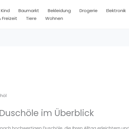
 Kind
Baumarkt
Bekleidung
Drogerie
Elektronik
 Freizeit
Tiere
Wohnen
höl
 Duschöle im Überblick
 nach hochwertigen Duschöle, die Ihren Alltag erleichtern un