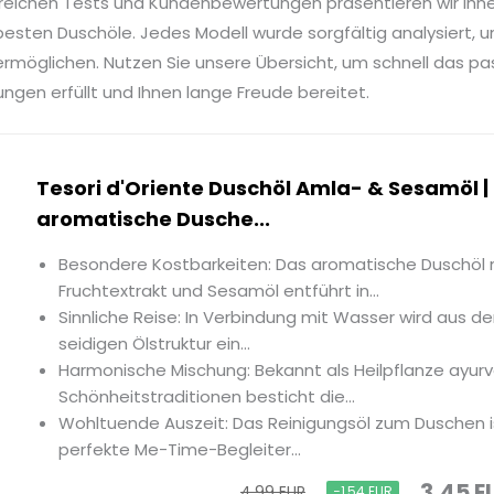
reichen Tests und Kundenbewertungen präsentieren wir Ihn
esten Duschöle. Jedes Modell wurde sorgfältig analysiert, u
rmöglichen. Nutzen Sie unsere Übersicht, um schnell das p
ungen erfüllt und Ihnen lange Freude bereitet.
Tesori d'Oriente Duschöl Amla- & Sesamöl | 
aromatische Dusche...
Besondere Kostbarkeiten: Das aromatische Duschöl 
Fruchtextrakt und Sesamöl entführt in...
Sinnliche Reise: In Verbindung mit Wasser wird aus 
seidigen Ölstruktur ein...
Harmonische Mischung: Bekannt als Heilpflanze ayur
Schönheitstraditionen besticht die...
Wohltuende Auszeit: Das Reinigungsöl zum Duschen is
perfekte Me-Time-Begleiter...
3,45 E
4,99 EUR
−1,54 EUR