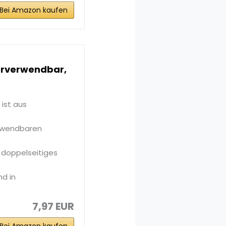
Bei Amazon kaufen
erverwendbar,
ist aus
erwendbaren
 doppelseitiges
nd in
7,97 EUR