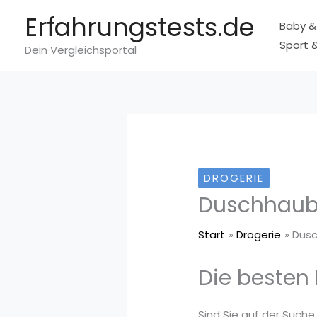
Zum
Erfahrungstests.de
Baby &
Inhalt
Sport &
springen
Dein Vergleichsportal
DROGERIE
Duschhau
Start
Drogerie
Dus
Die besten
Sind Sie auf der Suche