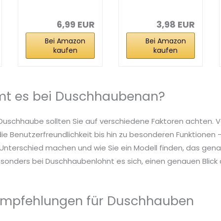
Duschhauben
Damen,6
Unisex – Große...
Stück,wasserdi
chte...
6,99 EUR
3,98 EUR
Bei Amazon
Bei Amazon
kaufen
kaufen
t es bei Duschhaubenan?
 Duschhaube sollten Sie auf verschiedene Faktoren achten. 
die Benutzerfreundlichkeit bis hin zu besonderen Funktionen – 
nterschied machen und wie Sie ein Modell finden, das genau
sonders bei Duschhaubenlohnt es sich, einen genauen Blick a
Empfehlungen für Duschhauben