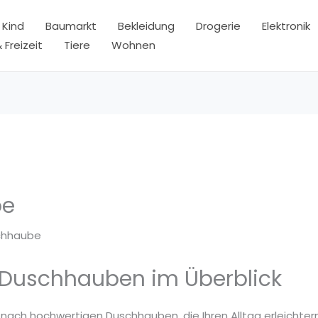
 Kind
Baumarkt
Bekleidung
Drogerie
Elektronik
 Freizeit
Tiere
Wohnen
be
chhaube
 Duschhauben im Überblick
 nach hochwertigen Duschhauben, die Ihren Alltag erleichter