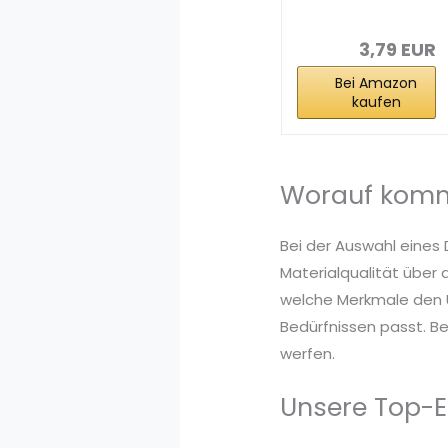
Elastische
Duschkappe...
3,79 EUR
Bei Amazon
kaufen
Worauf komm
Bei der Auswahl eines
Materialqualität über 
welche Merkmale den U
Bedürfnissen passt. Be
werfen.
Unsere Top-