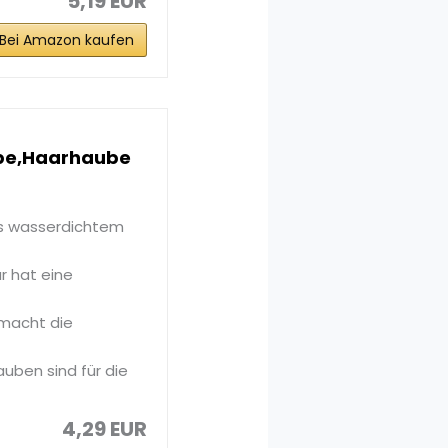
5,19 EUR
Bei Amazon kaufen
ppe,Haarhaube
us wasserdichtem
r hat eine
macht die
uben sind für die
4,29 EUR