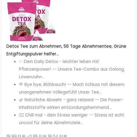
Detox Tee zum Abnehmen, 56 Tage Abnehmentee, Grüne
Entgiftungspulver helfer...
✨ Dein Daily Detox - leichter leben mit
Pflanzenpower! -- Unsere Tee-Combo aus Oolong,
Löwenzahn...
💚 Bye bye, Blähbauch! -- Mach Schluss mit diesem
unangenehmen Völlegefühl! Unser Tee...
🌿 Natürliche Abwehr - ganz relaxed -- Die Power-
Inhaltsstoffe wirken entzündungshemmend...
🧘‍♀️ Chill mal - dein Stress weniger -- Stress ist echt
uncool für deine Abnehmziele...
18,99 EUR
−0,95 EUR
18,04 EUR