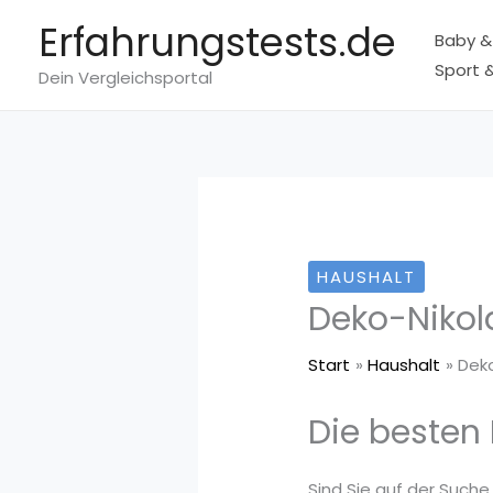
Zum
Erfahrungstests.de
Baby &
Inhalt
Sport &
springen
Dein Vergleichsportal
HAUSHALT
Deko-Nikola
Start
Haushalt
Deko
Die besten 
Sind Sie auf der Suche