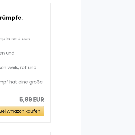
trümpfe,
mpfe sind aus
ten und
sch weiß, rot und
mpf hat eine große
5,99 EUR
Bei Amazon kaufen