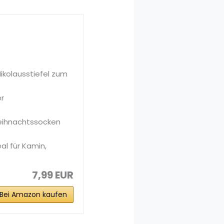
ikolausstiefel zum
er
eihnachtssocken
al für Kamin,
7,99 EUR
Bei Amazon kaufen