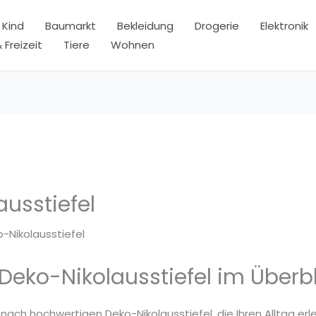
 Kind
Baumarkt
Bekleidung
Drogerie
Elektronik
 Freizeit
Tiere
Wohnen
usstiefel
-Nikolausstiefel
Deko-Nikolausstiefel im Überbl
 nach hochwertigen Deko-Nikolausstiefel, die Ihren Alltag erl