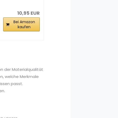
Dart-Flug und...
10,95 EUR
Bei Amazon
kaufen
on der Materialqualität
nen, welche Merkmale
issen passt.
en.