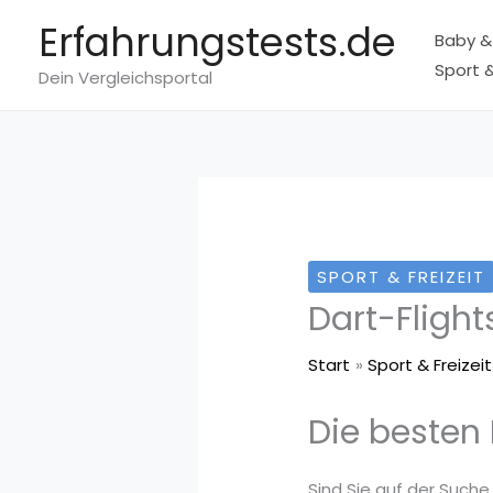
Zum
Erfahrungstests.de
Baby &
Inhalt
Sport &
springen
Dein Vergleichsportal
SPORT & FREIZEIT
Dart-Flight
Start
Sport & Freizeit
Die besten 
Sind Sie auf der Suche