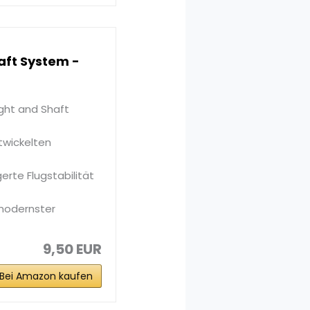
aft System -
ight and Shaft
twickelten
erte Flugstabilität
 modernster
9,50 EUR
Bei Amazon kaufen