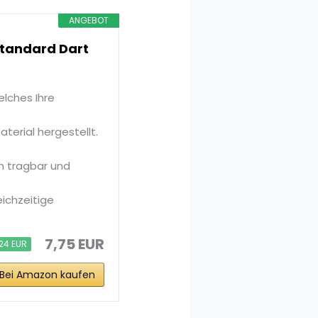
ANGEBOT
 Standard Dart
elches Ihre
terial hergestellt.
em tragbar und
eichzeitige
7,75 EUR
,24 EUR
Bei Amazon kaufen