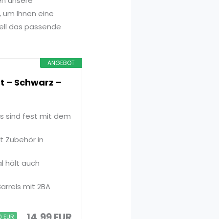
en unsere
, um Ihnen eine
nell das passende
ANGEBOT
t – Schwarz –
ts sind fest mit dem
t Zubehör in
l hält auch
arrels mit 2BA
14,99 EUR
0 EUR