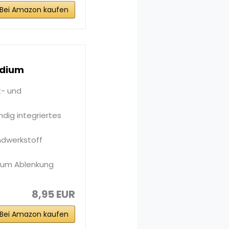
Bei Amazon kaufen
edium
t- und
ndig integriertes
ndwerkstoff
, um Ablenkung
8,95 EUR
Bei Amazon kaufen