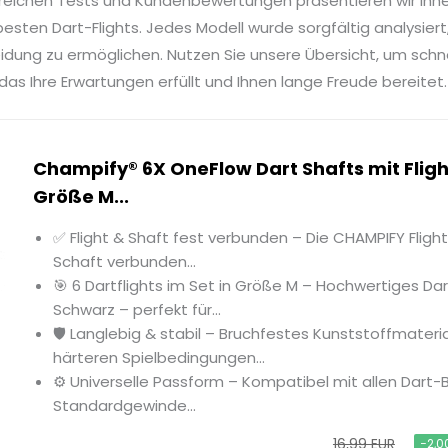
reichen Tests und Kundenbewertungen präsentieren wir Ihn
esten Dart-Flights. Jedes Modell wurde sorgfältig analysiert
idung zu ermöglichen. Nutzen Sie unsere Übersicht, um sch
 das Ihre Erwartungen erfüllt und Ihnen lange Freude bereitet.
Champify® 6X OneFlow Dart Shafts mit Fligh
Größe M...
✅ Flight & Shaft fest verbunden – Die CHAMPIFY Fligh
Schaft verbunden...
🎯 6 Dartflights im Set in Größe M – Hochwertiges Dar
Schwarz – perfekt für...
🛡 Langlebig & stabil – Bruchfestes Kunststoffmateria
härteren Spielbedingungen...
⚙️ Universelle Passform – Kompatibel mit allen Dart-B
Standardgewinde...
16,99 EUR
−2,0