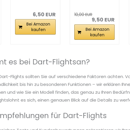
Black Extra
Schaft 12pcs...
Thick
Standard...
6,50 EUR
10,00 EUR
9,50 EUR
Bei Amazon
Bei Amazon
kaufen
kaufen
 es bei Dart-Flightsan?
Dart-Flights sollten Sie auf verschiedene Faktoren achten. V
dlichkeit bis hin zu besonderen Funktionen – wir erklären Ih
n und wie Sie ein Modell finden, das genau zu Ihren Bedürfn
htslohnt es sich, einen genauen Blick auf die Details zu werf
mpfehlungen für Dart-Flights