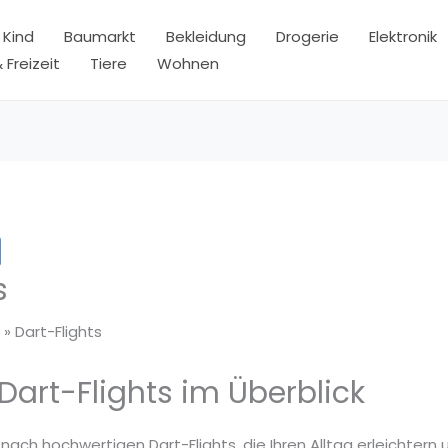
 Kind
Baumarkt
Bekleidung
Drogerie
Elektronik
 Freizeit
Tiere
Wohnen
s
Dart-Flights
Dart-Flights im Überblick
 nach hochwertigen Dart-Flights, die Ihren Alltag erleichtern