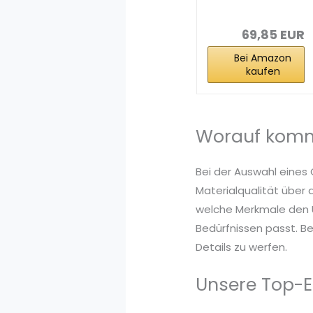
mit
Wischfunktion
und...
69,85 EUR
Bei Amazon
kaufen
Worauf komm
Bei der Auswahl eines
Materialqualität über 
welche Merkmale den U
Bedürfnissen passt. B
Details zu werfen.
Unsere Top-