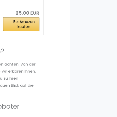
mit
Wischfunktion 2
in...
25,00 EUR
Bei Amazon
kaufen
n?
en achten. Von der
wir erklären Ihnen,
 zu Ihren
uen Blick auf die
oboter