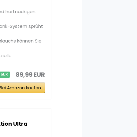
und hartnäckigen
ank-System sprüht
hlauchs können Sie
ielle
89,99 EUR
0 EUR
Bei Amazon kaufen
ion Ultra