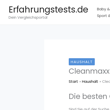
Zum
Erfahrungstests.de
Baby &
Inhalt
Sport &
springen
Dein Vergleichsportal
HAUSHALT
Cleanmaxx
Start
Haushalt
Cle
Die besten
Sind Sie auf der Suche