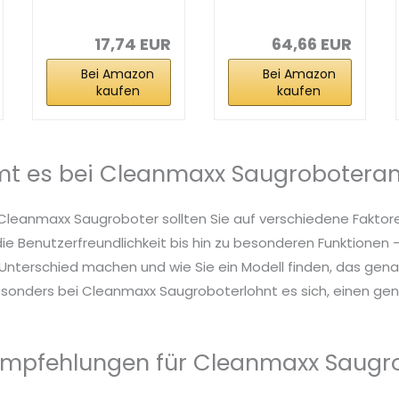
Staubsauger,
mit 2200
Intelligenter...
Pa,WLAN...
17,74 EUR
64,66 EUR
Bei Amazon
Bei Amazon
kaufen
kaufen
t es bei Cleanmaxx Saugrobotera
 Cleanmaxx Saugroboter sollten Sie auf verschiedene Faktor
die Benutzerfreundlichkeit bis hin zu besonderen Funktionen – 
nterschied machen und wie Sie ein Modell finden, das genau
esonders bei Cleanmaxx Saugroboterlohnt es sich, einen gena
Empfehlungen für Cleanmaxx Saugr