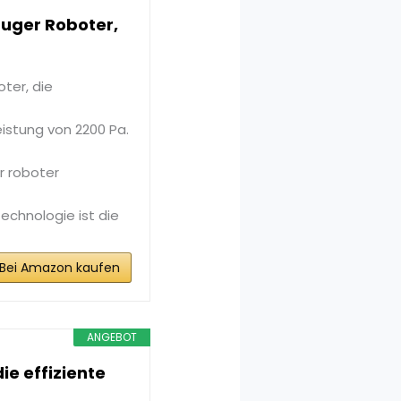
uger Roboter,
ter, die
eistung von 2200 Pa.
r roboter
chnologie ist die
Bei Amazon kaufen
ANGEBOT
ie effiziente