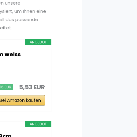
en unsere
siert, um Ihnen eine
nell das passende
eitet.
ANGEBOT
cm weiss
5,53 EUR
,16 EUR
Bei Amazon kaufen
ANGEBOT
28cm