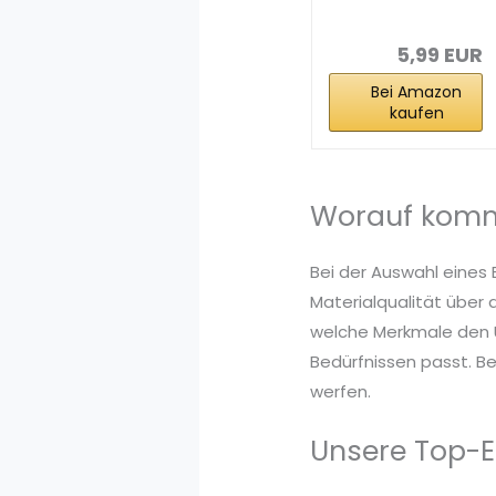
Frühstückstüte
n 19cmx22cm
5,99 EUR
Bei Amazon
kaufen
Worauf kommt
Bei der Auswahl eines 
Materialqualität über 
welche Merkmale den U
Bedürfnissen passt. Be
werfen.
Unsere Top-E