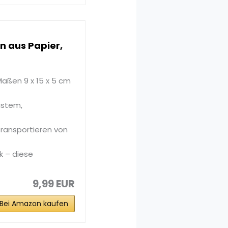
n aus Papier,
aßen 9 x 15 x 5 cm
ustem,
ransportieren von
k – diese
9,99 EUR
Bei Amazon kaufen