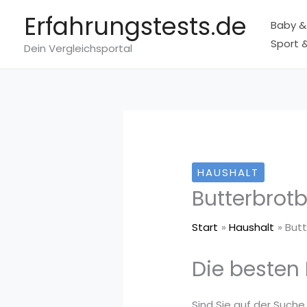
Zum
Erfahrungstests.de
Baby &
Inhalt
Sport &
springen
Dein Vergleichsportal
HAUSHALT
Butterbrotb
Start
Haushalt
But
Die besten 
Sind Sie auf der Suche