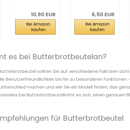
n aus Papier -
erbrot - Tüten
Fettdichte...
(12 x 20 cm...
10,90 EUR
6,50 EUR
Bei Amazon
Bei Amazon
kaufen
kaufen
 es bei Butterbrotbeutelan?
Butterbrotbeutel sollten Sie auf verschiedene Faktoren acht
die Benutzerfreundlichkeit bis hin zu besonderen Funktionen – 
nterschied machen und wie Sie ein Modell finden, das genau
sonders bei Butterbrotbeutellohnt es sich, einen genauen Bli
mpfehlungen für Butterbrotbeutel