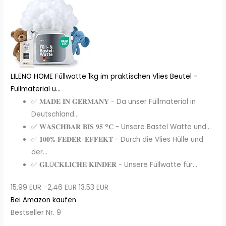
LILENO HOME Füllwatte 1kg im praktischen Vlies Beutel -
Füllmaterial u...
✅ 𝐌𝐀𝐃𝐄 𝐈𝐍 𝐆𝐄𝐑𝐌𝐀𝐍𝐘 - Da unser Füllmaterial in
Deutschland...
✅ 𝐖𝐀𝐒𝐂𝐇𝐁𝐀𝐑 𝐁𝐈𝐒 𝟗𝟓 °𝐂 - Unsere Bastel Watte und...
✅ 𝟏𝟎𝟎% 𝐅𝐄𝐃𝐄𝐑-𝐄𝐅𝐅𝐄𝐊𝐓 - Durch die Vlies Hülle und
der...
✅ 𝐆𝐋Ü𝐂𝐊𝐋𝐈𝐂𝐇𝐄 𝐊𝐈𝐍𝐃𝐄𝐑 - Unsere Füllwatte für...
15,99 EUR
−2,46 EUR
13,53 EUR
Bei Amazon kaufen
Bestseller Nr. 9