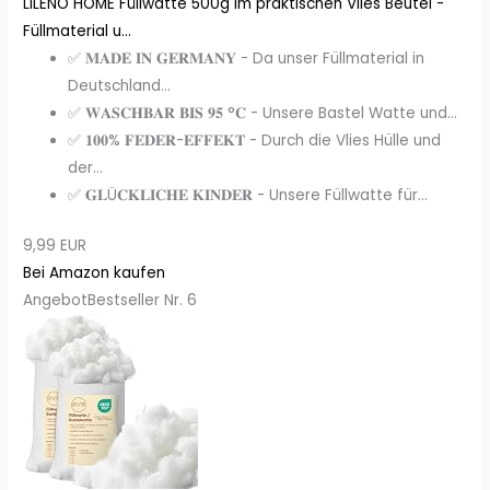
LILENO HOME Füllwatte 500g im praktischen Vlies Beutel -
Füllmaterial u...
✅ 𝐌𝐀𝐃𝐄 𝐈𝐍 𝐆𝐄𝐑𝐌𝐀𝐍𝐘 - Da unser Füllmaterial in
Deutschland...
✅ 𝐖𝐀𝐒𝐂𝐇𝐁𝐀𝐑 𝐁𝐈𝐒 𝟗𝟓 °𝐂 - Unsere Bastel Watte und...
✅ 𝟏𝟎𝟎% 𝐅𝐄𝐃𝐄𝐑-𝐄𝐅𝐅𝐄𝐊𝐓 - Durch die Vlies Hülle und
der...
✅ 𝐆𝐋Ü𝐂𝐊𝐋𝐈𝐂𝐇𝐄 𝐊𝐈𝐍𝐃𝐄𝐑 - Unsere Füllwatte für...
9,99 EUR
Bei Amazon kaufen
Angebot
Bestseller Nr. 6