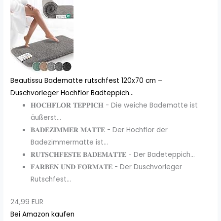
Beautissu Badematte rutschfest 120x70 cm –
Duschvorleger Hochflor Badteppich...
𝐇𝐎𝐂𝐇𝐅𝐋𝐎𝐑 𝐓𝐄𝐏𝐏𝐈𝐂𝐇 - Die weiche Badematte ist
äußerst...
𝐁𝐀𝐃𝐄𝐙𝐈𝐌𝐌𝐄𝐑 𝐌𝐀𝐓𝐓𝐄 - Der Hochflor der
Badezimmermatte ist...
𝐑𝐔𝐓𝐒𝐂𝐇𝐅𝐄𝐒𝐓𝐄 𝐁𝐀𝐃𝐄𝐌𝐀𝐓𝐓𝐄 - Der Badeteppich...
𝐅𝐀𝐑𝐁𝐄𝐍 𝐔𝐍𝐃 𝐅𝐎𝐑𝐌𝐀𝐓𝐄 - Der Duschvorleger
Rutschfest...
24,99 EUR
Bei Amazon kaufen