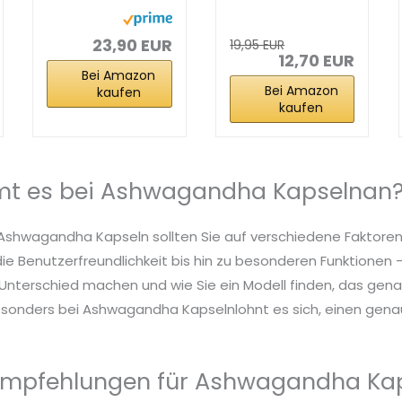
hochdosiert,
hochdosiert
patentiertes...
120x - 600 mg...
23,90 EUR
19,95 EUR
12,70 EUR
Bei Amazon
Bei Amazon
kaufen
kaufen
t es bei Ashwagandha Kapselnan
 Ashwagandha Kapseln sollten Sie auf verschiedene Faktoren
die Benutzerfreundlichkeit bis hin zu besonderen Funktionen – 
nterschied machen und wie Sie ein Modell finden, das genau
esonders bei Ashwagandha Kapselnlohnt es sich, einen genau
Empfehlungen für Ashwagandha Ka