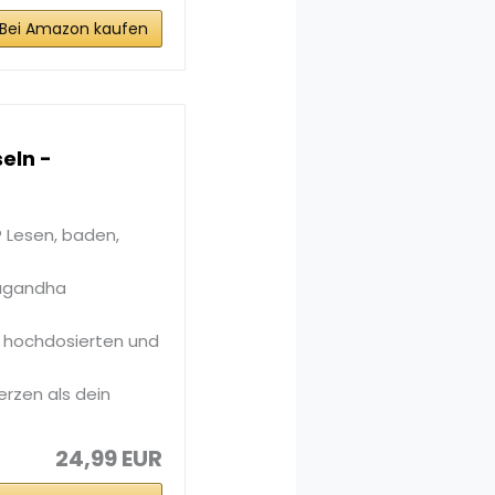
Bei Amazon kaufen
eln -
 Lesen, baden,
wagandha
e hochdosierten und
erzen als dein
24,99 EUR