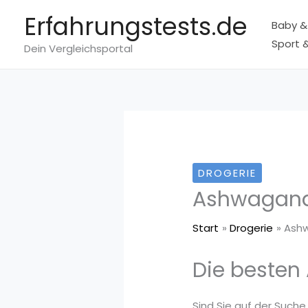
Zum
Erfahrungstests.de
Baby &
Inhalt
Sport &
springen
Dein Vergleichsportal
DROGERIE
Ashwagand
Start
Drogerie
Ash
Die besten
Sind Sie auf der Such