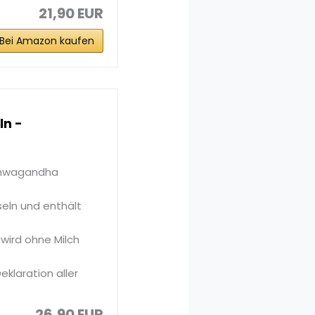
21,90 EUR
Bei Amazon kaufen
n -
shwagandha
eln und enthält
ird ohne Milch
eklaration aller
26,90 EUR