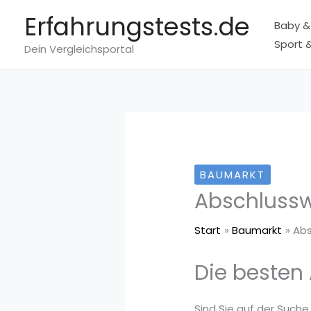
Zum
Erfahrungstests.de
Baby &
Inhalt
Sport &
springen
Dein Vergleichsportal
BAUMARKT
Abschlussw
Start
Baumarkt
Abs
Die besten
Sind Sie auf der Suche