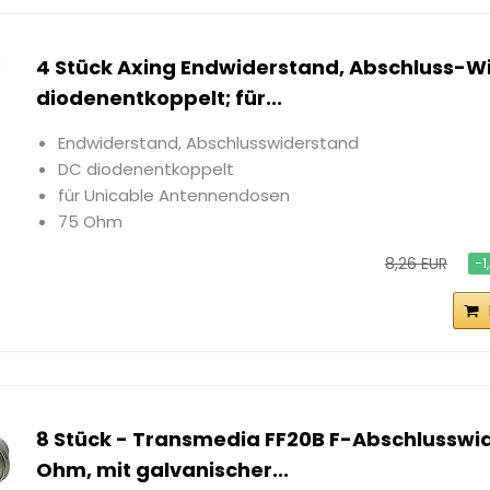
4 Stück Axing Endwiderstand, Abschluss-W
diodenentkoppelt; für...
Endwiderstand, Abschlusswiderstand
DC diodenentkoppelt
für Unicable Antennendosen
75 Ohm
8,26 EUR
−1
8 Stück - Transmedia FF20B F-Abschlusswi
Ohm, mit galvanischer...