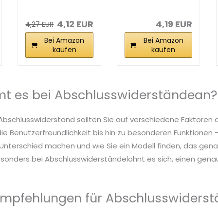
Abschlusswider
stand 75 Ohm, 4
stand...
mm Ø, für...
4,12 EUR
4,19 EUR
4,27 EUR
Bei Amazon
Bei Amazon
kaufen
kaufen
t es bei Abschlusswiderständean?
 Abschlusswiderstand sollten Sie auf verschiedene Faktoren 
die Benutzerfreundlichkeit bis hin zu besonderen Funktionen – 
nterschied machen und wie Sie ein Modell finden, das genau
sonders bei Abschlusswiderständelohnt es sich, einen genau
Empfehlungen für Abschlusswiders