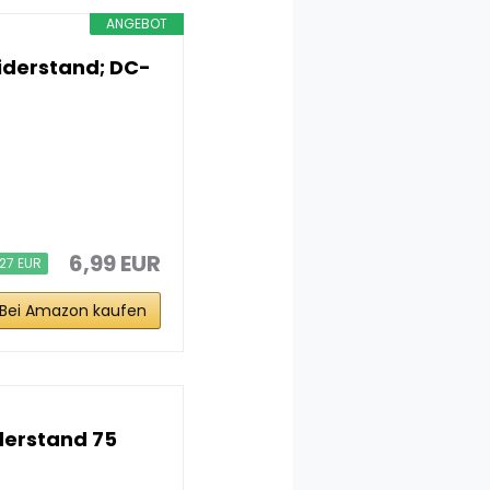
ANGEBOT
iderstand; DC-
6,99 EUR
,27 EUR
Bei Amazon kaufen
derstand 75