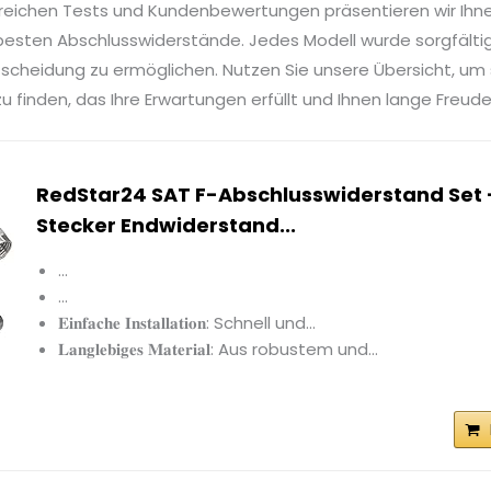
reichen Tests und Kundenbewertungen präsentieren wir Ihn
besten Abschlusswiderstände. Jedes Modell wurde sorgfältig
tscheidung zu ermöglichen. Nutzen Sie unsere Übersicht, um
 finden, das Ihre Erwartungen erfüllt und Ihnen lange Freude
RedStar24 SAT F-Abschlusswiderstand Set 
Stecker Endwiderstand...
...
...
𝐄𝐢𝐧𝐟𝐚𝐜𝐡𝐞 𝐈𝐧𝐬𝐭𝐚𝐥𝐥𝐚𝐭𝐢𝐨𝐧: Schnell und...
𝐋𝐚𝐧𝐠𝐥𝐞𝐛𝐢𝐠𝐞𝐬 𝐌𝐚𝐭𝐞𝐫𝐢𝐚𝐥: Aus robustem und...