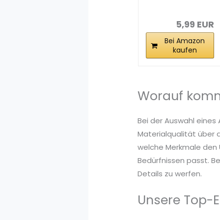
Abschlusswider
stand (F-
Stecker...
5,99 EUR
Bei Amazon
kaufen
Worauf komm
Bei der Auswahl eines
Materialqualität über 
welche Merkmale den U
Bedürfnissen passt. Be
Details zu werfen.
Unsere Top-